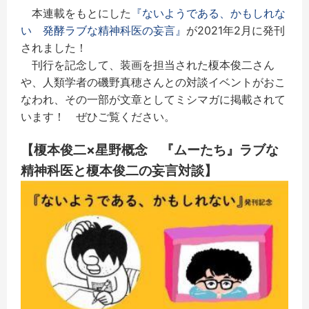
本連載をもとにした
『ないようである、かもしれな
い 発酵ラブな精神科医の妄言』
が2021年2月に発刊
されました！
刊行を記念して、装画を担当された榎本俊二さん
や、人類学者の磯野真穂さんとの対談イベントがおこ
なわれ、その一部が文章としてミシマガに掲載されて
います！ ぜひご覧ください。
【榎本俊二×星野概念 『ムーたち』ラブな
精神科医と榎本俊二の妄言対談】