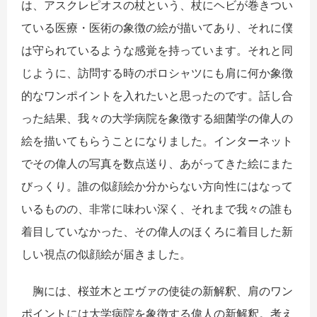
は、アスクレピオスの杖という、杖にヘビが巻きつい
ている医療・医術の象徴の絵が描いてあり、それに僕
は守られているような感覚を持っています。それと同
じように、訪問する時のポロシャツにも肩に何か象徴
的なワンポイントを入れたいと思ったのです。話し合
った結果、我々の大学病院を象徴する細菌学の偉人の
絵を描いてもらうことになりました。インターネット
でその偉人の写真を数点送り、あがってきた絵にまた
びっくり。誰の似顔絵か分からない方向性にはなって
いるものの、非常に味わい深く、それまで我々の誰も
着目していなかった、その偉人のほくろに着目した新
しい視点の似顔絵が届きました。
胸には、桜並木とエヴァの使徒の新解釈、肩のワン
ポイントには大学病院を象徴する偉人の新解釈。考え