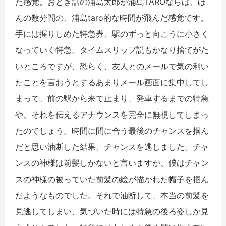
た感覚。おとぎ話の浦島太郎が浦島TAROならば、ほ
んの数分間の、浦島taro的な時間が飛んだ感覚です。
手には握りしめた特急券、駅のずっと向こうに小さく
なっていく特急。タイムスリップ説もかなり捨てがた
いところですが、恐らく、友人とのメールで気の利い
たことを言おうとするあまりメール画面に集中してし
まって、前の駅から来て止まり、発車するまでの特急
や、それを伝えるアナウンスを完全に無視してしまっ
たのでしょう。時間に間に合う最後のチャンスを掴ん
だと思い油断した結果、チャンスを逃しました。チャ
ンスの神様は前髪しかないと言いますが、僕はチャン
スの神様の被っていた前髪の絵が描かれた帽子を掴ん
だようなものでした。それで油断して、本当の前髪を
見逃してしまい、気づいた時には特急の後ろ姿しか見