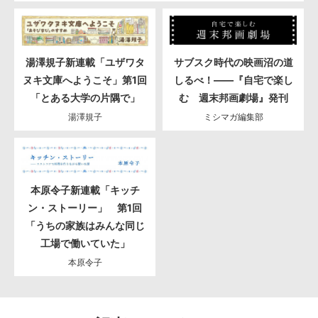
湯澤規子新連載「ユザワタ
サブスク時代の映画沼の道
ヌキ文庫へようこそ」第1回
しるべ！――『自宅で楽し
「とある大学の片隅で」
む 週末邦画劇場』発刊
湯澤規子
ミシマガ編集部
本原令子新連載「キッチ
ン・ストーリー」 第1回
「うちの家族はみんな同じ
工場で働いていた」
本原令子