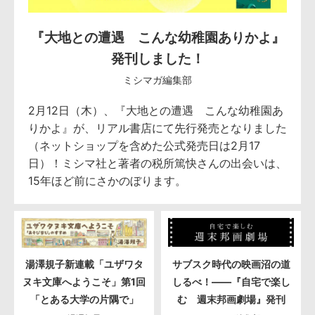
『大地との遭遇 こんな幼稚園ありかよ』
発刊しました！
ミシマガ編集部
2月12日（木）、『大地との遭遇 こんな幼稚園あ
りかよ』が、リアル書店にて先行発売となりました
（ネットショップを含めた公式発売日は2月17
日）！ミシマ社と著者の税所篤快さんの出会いは、
15年ほど前にさかのぼります。
湯澤規子新連載「ユザワタ
サブスク時代の映画沼の道
ヌキ文庫へようこそ」第1回
しるべ！――『自宅で楽し
「とある大学の片隅で」
む 週末邦画劇場』発刊