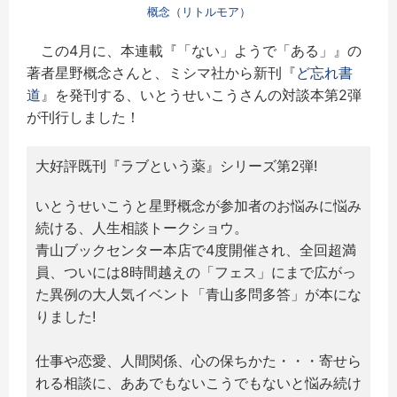
概念（リトルモア）
この4月に、本連載『「ない」ようで「ある」』の
著者星野概念さんと、ミシマ社から新刊『
ど忘れ書
道
』を発刊する、いとうせいこうさんの対談本第2弾
が刊行しました！
大好評既刊『ラブという薬』シリーズ第2弾!
いとうせいこうと星野概念が参加者のお悩みに悩み
続ける、人生相談トークショウ。
青山ブックセンター本店で4度開催され、全回超満
員、ついには8時間越えの「フェス」にまで広がっ
た異例の大人気イベント「青山多問多答」が本にな
りました!
仕事や恋愛、人間関係、心の保ちかた・・・寄せら
れる相談に、ああでもないこうでもないと悩み続け