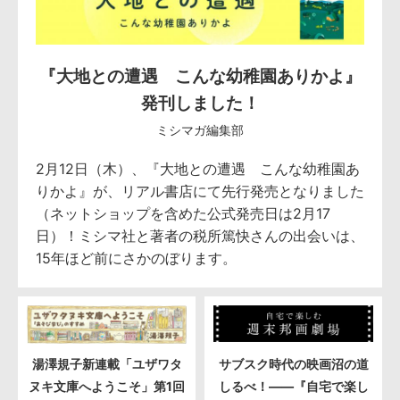
『大地との遭遇 こんな幼稚園ありかよ』
発刊しました！
ミシマガ編集部
2月12日（木）、『大地との遭遇 こんな幼稚園あ
りかよ』が、リアル書店にて先行発売となりました
（ネットショップを含めた公式発売日は2月17
日）！ミシマ社と著者の税所篤快さんの出会いは、
15年ほど前にさかのぼります。
湯澤規子新連載「ユザワタ
サブスク時代の映画沼の道
ヌキ文庫へようこそ」第1回
しるべ！――『自宅で楽し