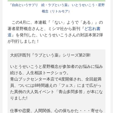
『自由というサプリ 続・ラブという薬』 いとうせいこう・星野
概念（リトルモア）
この4月に、本連載『「ない」ようで「ある」』の
著者星野概念さんと、ミシマ社から新刊『
ど忘れ書
道
』を発刊した、いとうせいこうさんの対談本第2弾
が刊行しました！
大好評既刊『ラブという薬』シリーズ第2弾!
いとうせいこうと星野概念が参加者のお悩みに悩み
続ける、人生相談トークショウ。
青山ブックセンター本店で4度開催され、全回超満
員、ついには8時間越えの「フェス」にまで広がっ
た異例の大人気イベント「青山多問多答」が本にな
りました!
仕事や恋愛、人間関係、心の保ちかた・・・寄せら