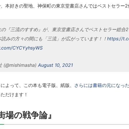
で、本好きの聖地、神保町の東京堂書店さんではベストセラー2
生の『三流のすすめ』が、東京堂書店さんでベストセラー総合2
本読みの方々の間にも「三流」が広がっています！！
https://t
ter.com/CYCYyhsyWS
 (@mishimasha)
August 10, 2021
スによって、この本も電子版、紙版、
さらには書籍の元になったMS
いただけます！
街場の戦争論』