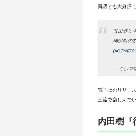
書店でも大好評
安田登先
神保町の
pic.twit
-- ミシマ社
電子版のリリー
三流で楽しんで
内田樹『