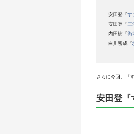
安田登『
す
安田登『
三
内田樹『
街
白川密成『
さらに今回、『
安田登『