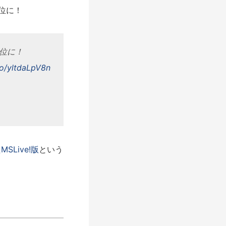
位に！
位に！
.co/yltdaLpV8n
Live!版
という