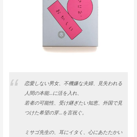
恋愛しない男女、不機嫌な夫婦、見失われる
人間の本能...に活を入れ、
若者の可能性、受け継ぎたい知恵、外国で見
つけた希望の芽...を言祝ぐ。
ミサゴ先生の、耳にイタく、心にあたたかい