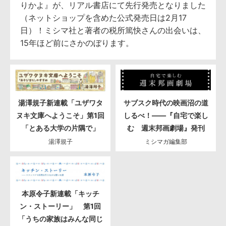
りかよ』が、リアル書店にて先行発売となりました
（ネットショップを含めた公式発売日は2月17
日）！ミシマ社と著者の税所篤快さんの出会いは、
15年ほど前にさかのぼります。
湯澤規子新連載「ユザワタ
サブスク時代の映画沼の道
ヌキ文庫へようこそ」第1回
しるべ！――『自宅で楽し
「とある大学の片隅で」
む 週末邦画劇場』発刊
湯澤規子
ミシマガ編集部
本原令子新連載「キッチ
ン・ストーリー」 第1回
「うちの家族はみんな同じ