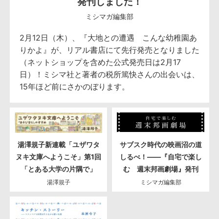
発刊しました！
ミシマガ編集部
2月12日（木）、『大地との遭遇 こんな幼稚園あ
りかよ』が、リアル書店にて先行発売となりました
（ネットショップを含めた公式発売日は2月17
日）！ミシマ社と著者の税所篤快さんの出会いは、
15年ほど前にさかのぼります。
湯澤規子新連載「ユザワタ
サブスク時代の映画沼の道
ヌキ文庫へようこそ」第1回
しるべ！――『自宅で楽し
「とある大学の片隅で」
む 週末邦画劇場』発刊
湯澤規子
ミシマガ編集部