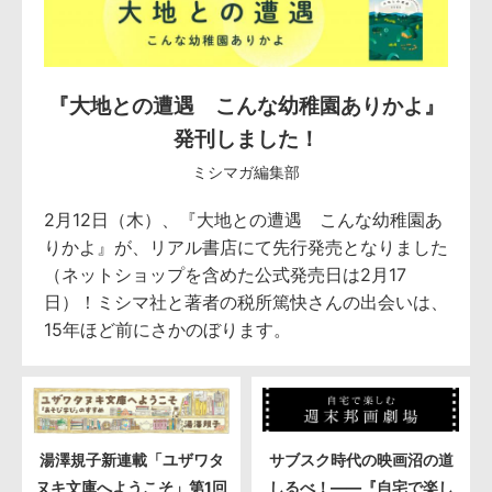
『大地との遭遇 こんな幼稚園ありかよ』
発刊しました！
ミシマガ編集部
2月12日（木）、『大地との遭遇 こんな幼稚園あ
りかよ』が、リアル書店にて先行発売となりました
（ネットショップを含めた公式発売日は2月17
日）！ミシマ社と著者の税所篤快さんの出会いは、
15年ほど前にさかのぼります。
湯澤規子新連載「ユザワタ
サブスク時代の映画沼の道
ヌキ文庫へようこそ」第1回
しるべ！――『自宅で楽し