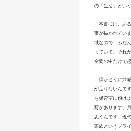
の「生活」とい
本書には、ある
事が描かれてい
域なので、ふだ
っていて。それ
空間の中だけで
僕がとくに共感
が足りないんで
を保育室に預け
写があります。
思うんです。現
家族というプラ