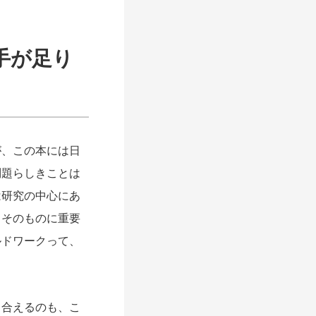
手が足り
、この本には日
問題らしきことは
は研究の中心にあ
常そのものに重要
ルドワークって、
合えるのも、こ