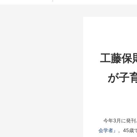
工藤保
が子
今年3月に発刊
会学者』
。45歳