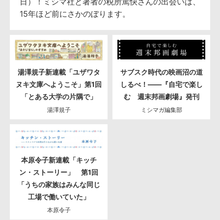
日）！ミシマ社と著者の税所篤快さんの出会いは、
15年ほど前にさかのぼります。
湯澤規子新連載「ユザワタ
サブスク時代の映画沼の道
ヌキ文庫へようこそ」第1回
しるべ！――『自宅で楽し
「とある大学の片隅で」
む 週末邦画劇場』発刊
湯澤規子
ミシマガ編集部
本原令子新連載「キッチ
ン・ストーリー」 第1回
「うちの家族はみんな同じ
工場で働いていた」
本原令子