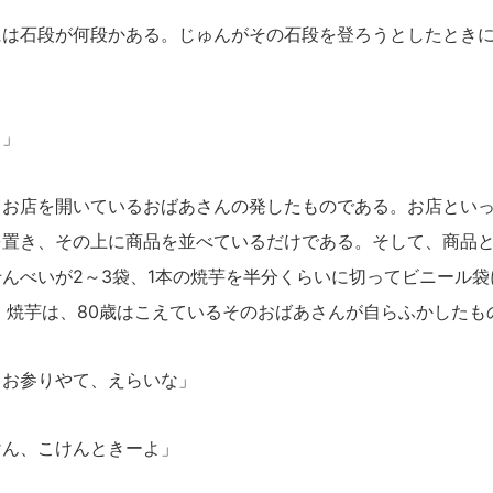
は石段が何段かある。じゅんがその石段を登ろうとしたときに
よ」
お店を開いているおばあさんの発したものである。お店といっ
を置き、その上に商品を並べているだけである。そして、商品
んべいが2～3袋、1本の焼芋を半分くらいに切ってビニール
。焼芋は、80歳はこえているそのおばあさんが自らふかしたも
、お参りやて、えらいな」
けん、こけんときーよ」