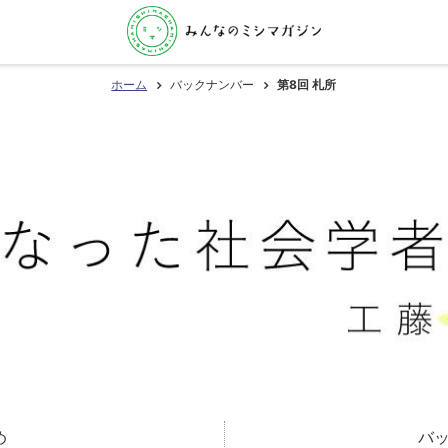
ホーム
バックナンバー
第8回 札所
め
バ