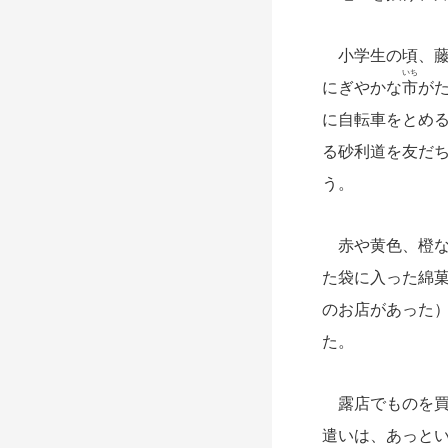
小学生の頃、藤
いち
にぎやかな
市
が
に自転車をとめる
る砂利道を友だ
う。
赤や黄色、橙な
た袋に入った綿
のお店があった
た。
露店でものを買
遣いは、あっと