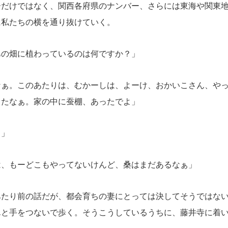
ーだけではなく、関西各府県のナンバー、さらには東海や関東
に私たちの横を通り抜けていく。
あの畑に植わっているのは何ですか？」
なぁ。このあたりは、むかーしは、よーけ、おかいこさん、や
ったなぁ。家の中に蚕棚、あったでよ」
！」
は、もーどこもやってないけんど、桑はまだあるなぁ」
たり前の話だが、都会育ちの妻にとっては決してそうではない
んと手をつないで歩く。そうこうしているうちに、藤井寺に着