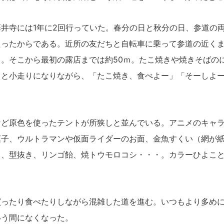
井寺には1年に2回行っていた。春分の日と秋分の日、参道の
たったからである。近所の友だちと自転車に乗って参道の近く
。そこから最初の露店までは約50ｍ。たこ焼きや焼きそばの
ちと小走りになりながら、「たこ焼き、食べよー」「そーしよ
ど原色を使ったテントが所狭しと並んでいる。アニメのキャラ
菓子、ウルトラマンや仮面ライダーのお面、金魚すくい（網が
）、型抜き、リンゴ飴、焼トウモロコシ・・・。カラーひよこ
ったり食べたりしながら混雑した道を進む。いつもより多めに
いう間になくなった。