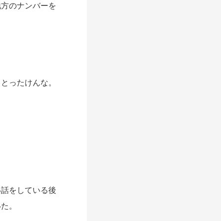
地方のナンバーを
っとったけんな。
話をしている後
いた。