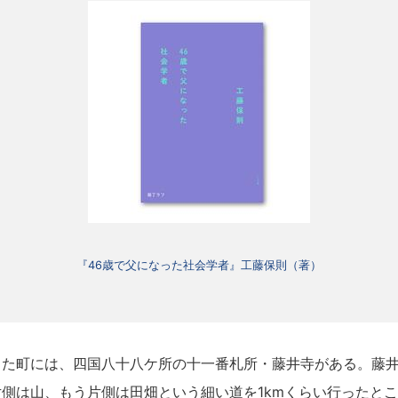
『46歳で父になった社会学者』工藤保則（著）
た町には、四国八十八ケ所の十一番札所・藤井寺がある。藤井
側は山、もう片側は田畑という細い道を1kmくらい行ったと