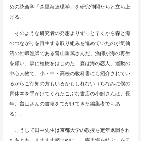
めの統合学「森里海連環学」を研究仲間たちと立ち上
げる。
そのような研究者の発想よりずっと早くから森と海
のつながりを再生する取り組みを進めていたのが気仙
沼の牡蠣漁師である畠山重篤さんだ。漁師が海の再生
を願い、森に植樹をはじめた「森は海の恋人」運動の
中心人物で、小・中・高校の教科書にも紹介されてい
るからご存知の方もいるかもしれない（ちなみに僕の
育休本を手がけてくれたこぶな書店の小鮒さんは、長
年、畠山さんの書籍をてがけてきた編集者でもあ
る）。
こうして田中先生は京都大学の教授を定年退職され
たあとも、ますます精力的に、「森里海を結ぶ」をテ