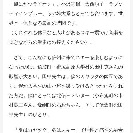
「風にたつライオン」、小沢征爾・大西順子「ラブソ
ディインブルー」らの雄大系もとっても合います。世
界と一体となる最高の時間です。
（くれぐれも休日など人出があるスキー場では音楽を
聴きながらの滑走はお控えください）。
さて、こんなにも信州に来てスキーを楽しむように
なったのは、信濃町・野尻高原大学村の田中克さんの
影響が大きい。田中先生は、僕のカヤックの師匠であ
り、僕が大学村の山小屋を譲り受けるきっかけをくれ
た方だ。僕にとっては北信三メンター（小布施町の市
村良三さん、飯綱町のあおちゃん、そして信濃町の田
中先生）のひとり。
「夏はカヤック、冬はスキー」で理性と感性の融合