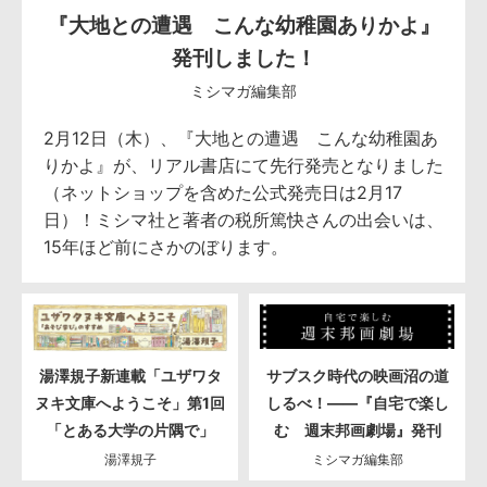
『大地との遭遇 こんな幼稚園ありかよ』
発刊しました！
ミシマガ編集部
2月12日（木）、『大地との遭遇 こんな幼稚園あ
りかよ』が、リアル書店にて先行発売となりました
（ネットショップを含めた公式発売日は2月17
日）！ミシマ社と著者の税所篤快さんの出会いは、
15年ほど前にさかのぼります。
湯澤規子新連載「ユザワタ
サブスク時代の映画沼の道
ヌキ文庫へようこそ」第1回
しるべ！――『自宅で楽し
「とある大学の片隅で」
む 週末邦画劇場』発刊
湯澤規子
ミシマガ編集部