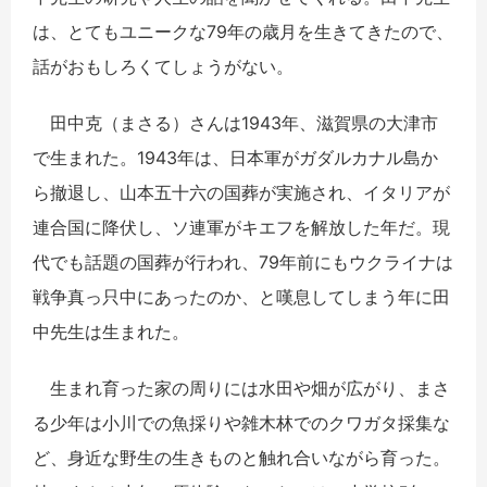
は、とてもユニークな79年の歳月を生きてきたので、
話がおもしろくてしょうがない。
田中克（まさる）さんは1943年、滋賀県の大津市
で生まれた。1943年は、日本軍がガダルカナル島か
ら撤退し、山本五十六の国葬が実施され、イタリアが
連合国に降伏し、ソ連軍がキエフを解放した年だ。現
代でも話題の国葬が行われ、79年前にもウクライナは
戦争真っ只中にあったのか、と嘆息してしまう年に田
中先生は生まれた。
生まれ育った家の周りには水田や畑が広がり、まさ
る少年は小川での魚採りや雑木林でのクワガタ採集な
ど、身近な野生の生きものと触れ合いながら育った。