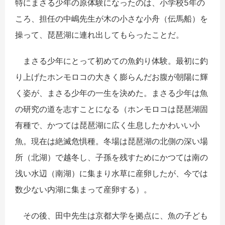
特にまさる少年の原体験になったのは、小学校5年の
ころ、担任の中嶋先生が木の小さな小舟（伝馬船）を
操って、琵琶湖に連れ出してもらったことだ。
まさる少年にとって初めての魚釣り体験。最初に釣
り上げたホンモロコの大きく膨らんだお腹が朝陽に輝
く姿が、まさる少年の一生を決めた。まさる少年は魚
の研究の道を志すことになる（ホンモロコは琵琶湖固
有種で、かつては琵琶湖に広く生息したかわいい小
魚。現在は絶滅危惧種。冬場は琵琶湖の北側の深い場
所（北湖）で越冬し、子孫を残すためにかつては南の
浅い水辺（南湖）に集まり水草に産卵したが、今では
数少ない内湖に集まって産卵する）。
その後、田中先生は京都大学を拠点に、魚の子ども