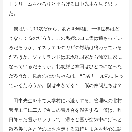
トクリームをぺろりと平らげる田中先生を見て思っ
た。
僕はいま33歳だから、あと46年後。一体世界はど
うなってるのだろう。この黒姫の山に雪は積もってい
るだろうか。イスラエルのガザの封鎖は終わっている
だろうか。ソマリランドは未承認国家から独立国家に
なっているだろうか。北朝鮮と韓国はひとつになった
だろうか。長男のたかちゃんは、50歳！ 元気にやっ
ているだろうか。僕は生きてる？ 僕の仲間たちは？
田中先生を車で大学村にお送りする。管理棟の北村
管理主任に二人で今日の雪具合を報告する。僕は、昨
日降った雪がサラサラで、滑ると雪が空気中にぱっと
散る美しさとその上を滑走する気持ちよさを熱心に語