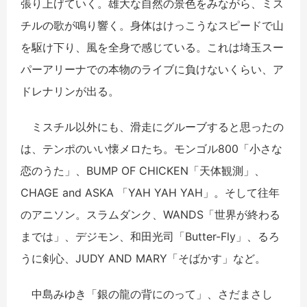
張り上げていく。雄大な自然の景色をみながら、ミス
チルの歌が鳴り響く。身体はけっこうなスピードで山
を駆け下り、風を全身で感じている。これは埼玉スー
パーアリーナでの本物のライブに負けないくらい、ア
ドレナリンが出る。
ミスチル以外にも、滑走にグルーブすると思ったの
は、テンポのいい懐メロたち。モンゴル800「小さな
恋のうた」、BUMP OF CHICKEN「天体観測」、
CHAGE and ASKA 「YAH YAH YAH」。そして往年
のアニソン。スラムダンク、WANDS「世界が終わる
までは」、デジモン、和田光司「Butter-Fly」、るろ
うに剣心、JUDY AND MARY「そばかす」など。
中島みゆき「銀の龍の背にのって」、さだまさし