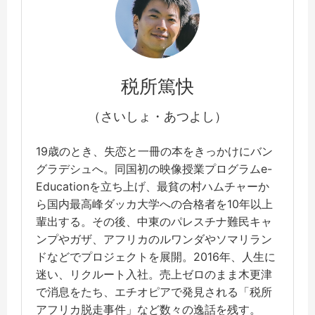
税所篤快
（さいしょ・あつよし）
19歳のとき、失恋と一冊の本をきっかけにバン
グラデシュへ。同国初の映像授業プログラムe-
Educationを立ち上げ、最貧の村ハムチャーか
ら国内最高峰ダッカ大学への合格者を10年以上
輩出する。その後、中東のパレスチナ難民キャ
ンプやガザ、アフリカのルワンダやソマリラン
ドなどでプロジェクトを展開。2016年、人生に
迷い、リクルート入社。売上ゼロのまま木更津
で消息をたち、エチオピアで発見される「税所
アフリカ脱走事件」など数々の逸話を残す。