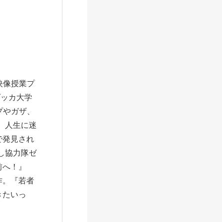
映像授業プ
ダッカ大学
プやガザ、
、人生に迷
で発見され
し協力隊ゼ
前へ！』
作。『若者
きたいっ