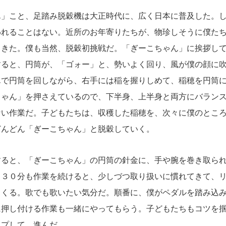
」こと、足踏み脱穀機は大正時代に、広く日本に普及した。し
われることはない。近所のお年寄りたちが、物珍しそうに僕た
てきた。僕も当然、脱穀初挑戦だ。「ぎーこちゃん」に挨拶し
すると、円筒が、「ゴォー」と、勢いよく回り、風が僕の顔に
んで円筒を回しながら、右手には稲を握りしめて、稲穂を円筒
ちゃん」を押さえているので、下半身、上半身と両方にバラン
ない作業だ。子どもたちは、収穫した稲穂を、次々に僕のとこ
どんどん「ぎーこちゃん」と脱穀していく。
ると、「ぎーこちゃん」の円筒の針金に、手や腕を巻き取られ
。３０分も作業を続けると、少しづつ取り扱いに慣れてきて、
てくる。歌でも歌いたい気分だ。順番に、僕がペダルを踏み込
に押し付ける作業も一緒にやってもらう。子どもたちもコツを
ップして、進んだ。