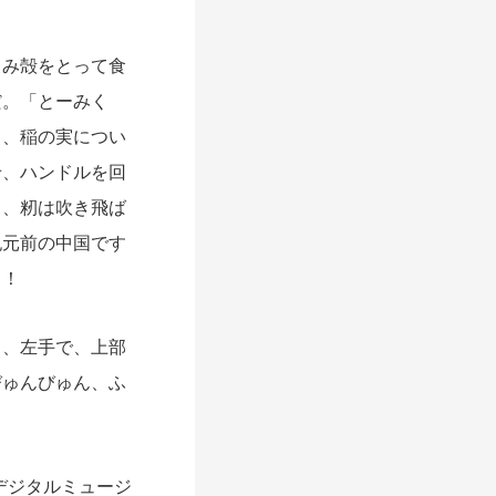
み殻をとって食
だ。「とーみく
し、稲の実につい
せ、ハンドルを回
て、籾は吹き飛ば
紀元前の中国です
よ！
、左手で、上部
びゅんびゅん、ふ
デジタルミュージ