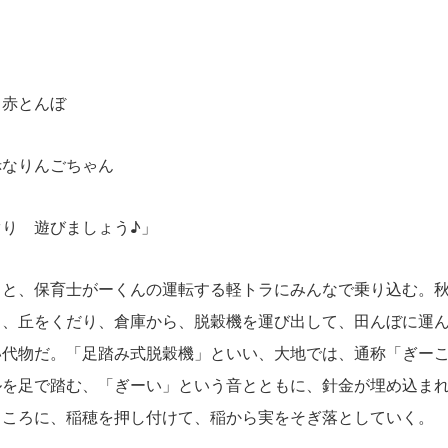
赤とんぼ
なりんごちゃん
り 遊びましょう♪」
と、保育士がーくんの運転する軽トラにみんなで乗り込む。秋
ら、丘をくだり、倉庫から、脱穀機を運び出して、田んぼに運
い代物だ。「足踏み式脱穀機」といい、大地では、通称「ぎー
ルを足で踏む、「ぎーい」という音とともに、針金が埋め込ま
ところに、稲穂を押し付けて、稲から実をそぎ落としていく。