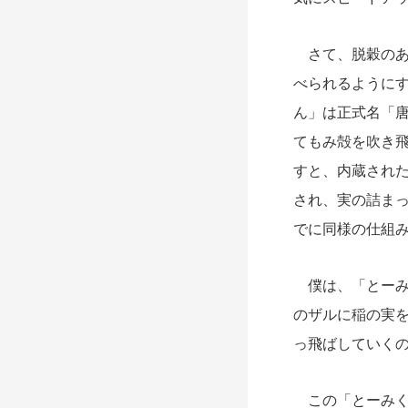
さて、脱穀のあ
べられるように
ん」は正式名「
てもみ殻を吹き
すと、内蔵され
され、実の詰ま
でに同様の仕組
僕は、「とーみ
のザルに稲の実
っ飛ばしていく
この「とーみくん