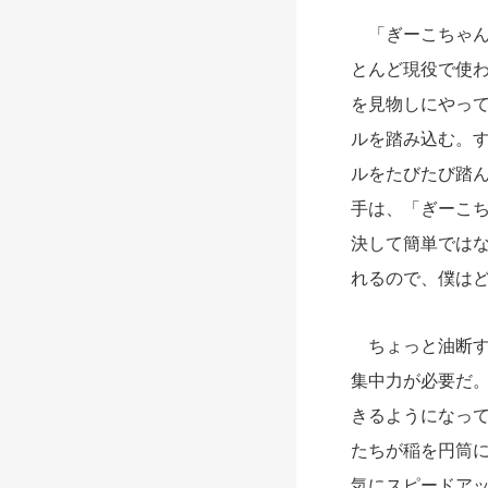
「ぎーこちゃん
とんど現役で使
を見物しにやっ
ルを踏み込む。
ルをたびたび踏
手は、「ぎーこ
決して簡単では
れるので、僕は
ちょっと油断す
集中力が必要だ
きるようになっ
たちが稲を円筒
気にスピードア