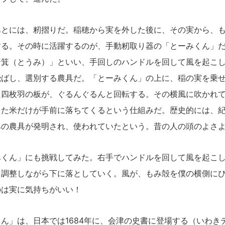
とには、籾摺りだ。稲穂から実を外した後に、その実から、も
する。その時に活躍するのが、手動籾取り器の「とーみくん」
唐箕（とうみ）」といい、手回しのハンドルを回して風を起こ
飛ばし、選別する農具だ。「とーみくん」の上に、稲の実を乗
た四枚羽の板が、ぐるんぐるんと回転する。その横風に吹かれ
った米だけが手前に落ちてくるという仕組みだ。歴史的には、
みの農具が発明され、使われていたという。昔の人の頭のよさ
くん」にも挑戦してみた。右手でハンドルを回して風を起こし
を調整しながら下に落としていく。風が、もみ殻を僕の横側に
のは実に気持ちがいい！
」は、日本では1684年に、会津の史書に登場する（いわき