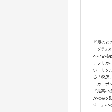
19歳の
ログラムe
への合格
アフリカ
い、リク
る「税所
ロカーボ
『最高の
が社会を
す！』の