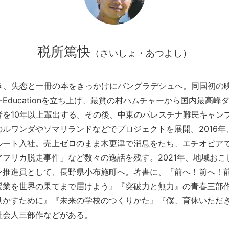
税所篤快
（さいしょ・あつよし）
とき、失恋と一冊の本をきっかけにバングラデシュへ。同国初の
-Educationを立ち上げ、最貧の村ハムチャーから国内最高峰
者を10年以上輩出する。その後、中東のパレスチナ難民キャン
のルワンダやソマリランドなどでプロジェクトを展開。2016年
ルート入社。売上ゼロのまま木更津で消息をたち、エチオピア
アフリカ脱走事件」など数々の逸話を残す。2021年、地域おこ
ン推進員として、長野県小布施町へ。著書に、『前へ！前へ！
授業を世界の果てまで届けよう』『突破力と無力』の青春三部
動かすために』『未来の学校のつくりかた』『僕、育休いただ
社会人三部作などがある。