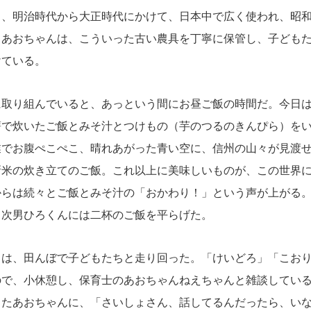
ら、明治時代から大正時代にかけて、日本中で広く使われ、昭
。あおちゃんは、こういった古い農具を丁寧に保管し、子ども
けている。
取り組んでいると、あっという間にお昼ご飯の時間だ。今日は
薪で炊いたご飯とみそ汁とつけもの（芋のつるのきんぴら）を
業でお腹ぺこぺこ、晴れあがった青い空に、信州の山々が見渡
新米の炊き立てのご飯。これ以上に美味しいものが、この世界
からは続々とご飯とみそ汁の「おかわり！」という声が上がる
、次男ひろくんには二杯のご飯を平らげた。
は、田んぼで子どもたちと走り回った。「けいどろ」「こおり
ので、小休憩し、保育士のあおちゃんねえちゃんと雑談してい
ったあおちゃんに、「さいしょさん、話してるんだったら、い