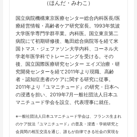
（ほんだ・みわこ）
国立病院機構東京医療センター総合内科医長/医
療経営情報・高齢者ケア研究室長。1993年筑波
大学医学専門学群卒業。内科医。国立東京第二
病院にて初期研修後、亀田総合病院等を経て米
国トマス・ジェファソン大学内科、コーネル大
学老年医学科でトレーニングを受ける。その
後、国立国際医療研究センター エイズ治療・研
究開発センターを経て2011年より現職、高齢
者・認知症患者のケアに関する研究に従事。
2011年より『ユマニチュード』の研究・日本へ
の浸透を担い、2019年7月一般社団法人日本ユ
マニチュード学会を設立、代表理事に就任。
※一般社団法人日本ユマニチュード学会は、フランス生まれ
のケア技法『ユマニチュード』の普及・浸透・学術研究と
会員間の相互交流を通じ、誰もが自律できる社会の実現を