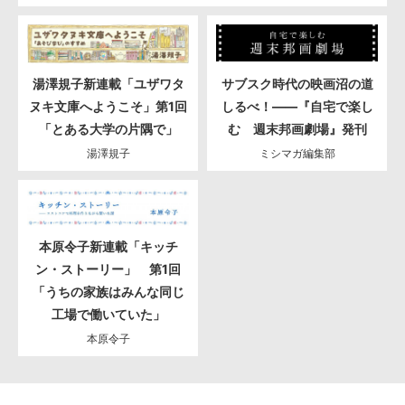
湯澤規子新連載「ユザワタ
サブスク時代の映画沼の道
ヌキ文庫へようこそ」第1回
しるべ！――『自宅で楽し
「とある大学の片隅で」
む 週末邦画劇場』発刊
湯澤規子
ミシマガ編集部
本原令子新連載「キッチ
ン・ストーリー」 第1回
「うちの家族はみんな同じ
工場で働いていた」
本原令子