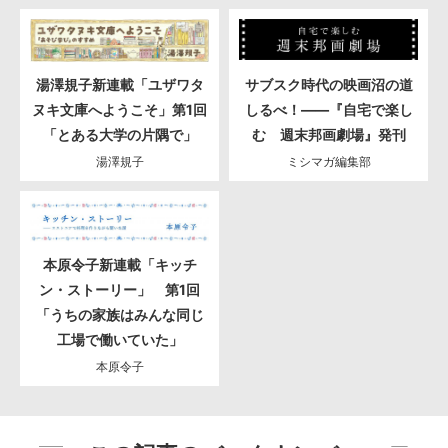
湯澤規子新連載「ユザワタ
サブスク時代の映画沼の道
ヌキ文庫へようこそ」第1回
しるべ！――『自宅で楽し
「とある大学の片隅で」
む 週末邦画劇場』発刊
湯澤規子
ミシマガ編集部
本原令子新連載「キッチ
ン・ストーリー」 第1回
「うちの家族はみんな同じ
工場で働いていた」
本原令子