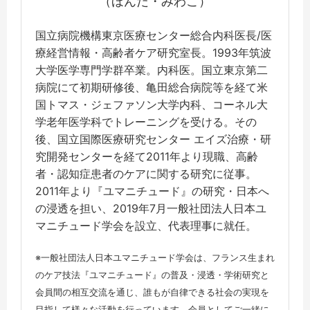
（ほんだ・みわこ）
国立病院機構東京医療センター総合内科医長/医
療経営情報・高齢者ケア研究室長。1993年筑波
大学医学専門学群卒業。内科医。国立東京第二
病院にて初期研修後、亀田総合病院等を経て米
国トマス・ジェファソン大学内科、コーネル大
学老年医学科でトレーニングを受ける。その
後、国立国際医療研究センター エイズ治療・研
究開発センターを経て2011年より現職、高齢
者・認知症患者のケアに関する研究に従事。
2011年より『ユマニチュード』の研究・日本へ
の浸透を担い、2019年7月一般社団法人日本ユ
マニチュード学会を設立、代表理事に就任。
※一般社団法人日本ユマニチュード学会は、フランス生まれ
のケア技法『ユマニチュード』の普及・浸透・学術研究と
会員間の相互交流を通じ、誰もが自律できる社会の実現を
目指して様々な活動を行っています。会員としてご一緒に