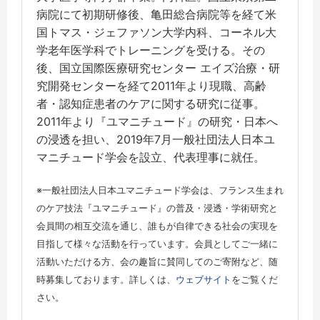
病院にて初期研修後、亀田総合病院等を経て米
国トマス・ジェファソン大学内科、コーネル大
学老年医学科でトレーニングを受ける。その
後、国立国際医療研究センター エイズ治療・研
究開発センターを経て2011年より現職、高齢
者・認知症患者のケアに関する研究に従事。
2011年より『ユマニチュード』の研究・日本へ
の浸透を担い、2019年7月一般社団法人日本ユ
マニチュード学会を設立、代表理事に就任。
※一般社団法人日本ユマニチュード学会は、フランス生まれ
のケア技法『ユマニチュード』の普及・浸透・学術研究と
会員間の相互交流を通じ、誰もが自律できる社会の実現を
目指して様々な活動を行っています。会員としてご一緒に
活動いただける方、会の趣旨に賛同してのご寄附など、随
時募集しております。詳しくは、
ウェブサイト
をご覧くだ
さい。