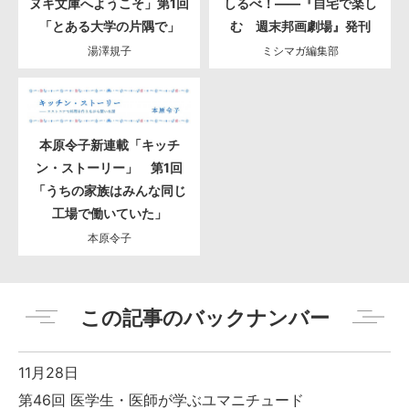
ヌキ文庫へようこそ」第1回
しるべ！――『自宅で楽し
「とある大学の片隅で」
む 週末邦画劇場』発刊
湯澤規子
ミシマガ編集部
本原令子新連載「キッチ
ン・ストーリー」 第1回
「うちの家族はみんな同じ
工場で働いていた」
本原令子
この記事のバックナンバー
11月28日
第46回 医学生・医師が学ぶユマニチュード