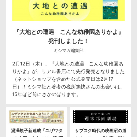
『大地との遭遇 こんな幼稚園ありかよ』
発刊しました！
ミシマガ編集部
2月12日（木）、『大地との遭遇 こんな幼稚園あ
りかよ』が、リアル書店にて先行発売となりました
（ネットショップを含めた公式発売日は2月17
日）！ミシマ社と著者の税所篤快さんの出会いは、
15年ほど前にさかのぼります。
湯澤規子新連載「ユザワタ
サブスク時代の映画沼の道