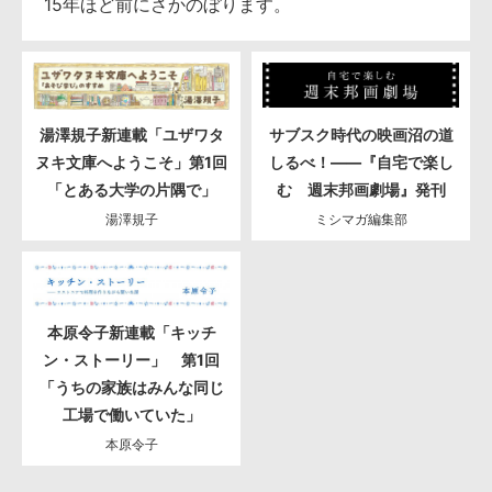
15年ほど前にさかのぼります。
湯澤規子新連載「ユザワタ
サブスク時代の映画沼の道
ヌキ文庫へようこそ」第1回
しるべ！――『自宅で楽し
「とある大学の片隅で」
む 週末邦画劇場』発刊
湯澤規子
ミシマガ編集部
本原令子新連載「キッチ
ン・ストーリー」 第1回
「うちの家族はみんな同じ
工場で働いていた」
本原令子