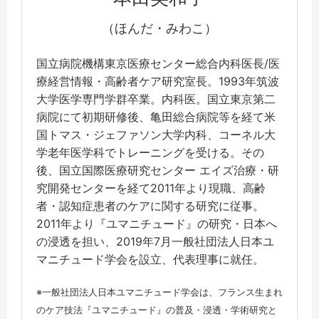
（ほんだ・みわこ）
国立病院機構東京医療センター総合内科医長/医
療経営情報・高齢者ケア研究室長。1993年筑波
大学医学専門学群卒業。内科医。国立東京第二
病院にて初期研修後、亀田総合病院等を経て米
国トマス・ジェファソン大学内科、コーネル大
学老年医学科でトレーニングを受ける。その
後、国立国際医療研究センター エイズ治療・研
究開発センターを経て2011年より現職、高齢
者・認知症患者のケアに関する研究に従事。
2011年より『ユマニチュード』の研究・日本へ
の浸透を担い、2019年7月一般社団法人日本ユ
マニチュード学会を設立、代表理事に就任。
※一般社団法人日本ユマニチュード学会は、フランス生まれ
のケア技法『ユマニチュード』の普及・浸透・学術研究と