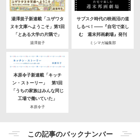
湯澤規子新連載「ユザワタ
サブスク時代の映画沼の道
ヌキ文庫へようこそ」第1回
しるべ！――『自宅で楽し
「とある大学の片隅で」
む 週末邦画劇場』発刊
湯澤規子
ミシマガ編集部
本原令子新連載「キッチ
ン・ストーリー」 第1回
「うちの家族はみんな同じ
工場で働いていた」
本原令子
この記事のバックナンバー