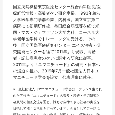
国立病院機構東京医療センター総合内科医長/医
療経営情報・高齢者ケア研究室長。1993年筑波
大学医学専門学群卒業。内科医。国立東京第二
病院にて初期研修後、亀田総合病院等を経て米
国トマス・ジェファソン大学内科、コーネル大
学老年医学科でトレーニングを受ける。その
後、国立国際医療研究センター エイズ治療・研
究開発センターを経て2011年より現職、高齢
者・認知症患者のケアに関する研究に従事。
2011年より『ユマニチュード』の研究・日本へ
の浸透を担い、2019年7月一般社団法人日本ユ
マニチュード学会を設立、代表理事に就任。
※一般社団法人日本ユマニチュード学会は、フランス生まれ
のケア技法『ユマニチュード』の普及・浸透・学術研究と
会員間の相互交流を通じ、誰もが自律できる社会の実現を
目指して様々な活動を行っています。会員としてご一緒に
活動いただける方、会の趣旨に賛同してのご寄附など、随