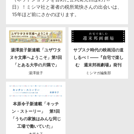
日）！ミシマ社と著者の税所篤快さんの出会いは、
15年ほど前にさかのぼります。
湯澤規子新連載「ユザワタ
サブスク時代の映画沼の道
ヌキ文庫へようこそ」第1回
しるべ！――『自宅で楽し
「とある大学の片隅で」
む 週末邦画劇場』発刊
湯澤規子
ミシマガ編集部
本原令子新連載「キッチ
ン・ストーリー」 第1回
「うちの家族はみんな同じ
工場で働いていた」