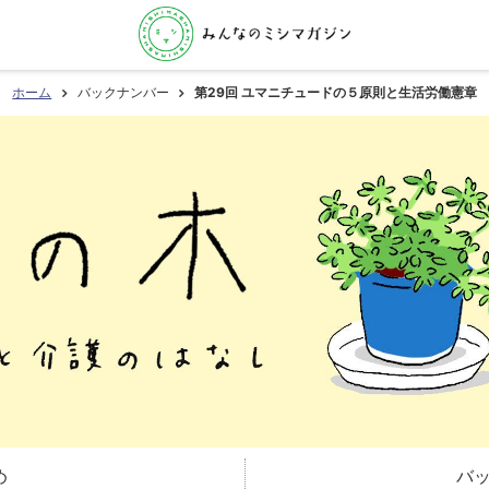
ホーム
バックナンバー
第29回 ユマニチュードの５原則と生活労働憲章
め
バ