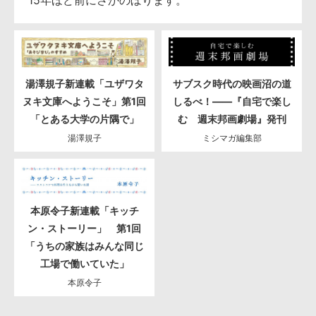
15年ほど前にさかのぼります。
湯澤規子新連載「ユザワタ
サブスク時代の映画沼の道
ヌキ文庫へようこそ」第1回
しるべ！――『自宅で楽し
「とある大学の片隅で」
む 週末邦画劇場』発刊
湯澤規子
ミシマガ編集部
本原令子新連載「キッチ
ン・ストーリー」 第1回
「うちの家族はみんな同じ
工場で働いていた」
本原令子