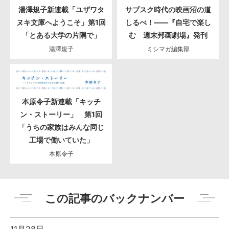
湯澤規子新連載「ユザワタ
サブスク時代の映画沼の道
ヌキ文庫へようこそ」第1回
しるべ！――『自宅で楽し
「とある大学の片隅で」
む 週末邦画劇場』発刊
湯澤規子
ミシマガ編集部
本原令子新連載「キッチ
ン・ストーリー」 第1回
「うちの家族はみんな同じ
工場で働いていた」
本原令子
この記事のバックナンバー
11月28日