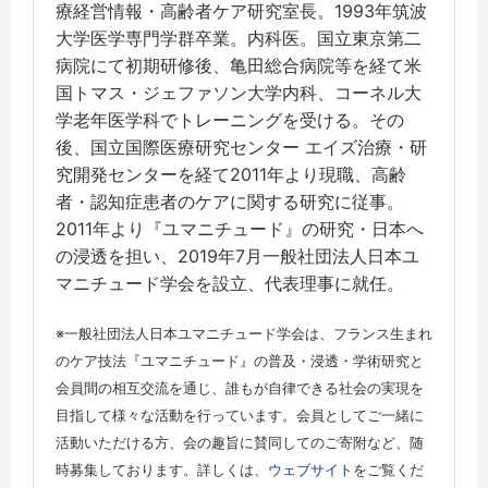
療経営情報・高齢者ケア研究室長。1993年筑波
大学医学専門学群卒業。内科医。国立東京第二
病院にて初期研修後、亀田総合病院等を経て米
国トマス・ジェファソン大学内科、コーネル大
学老年医学科でトレーニングを受ける。その
後、国立国際医療研究センター エイズ治療・研
究開発センターを経て2011年より現職、高齢
者・認知症患者のケアに関する研究に従事。
2011年より『ユマニチュード』の研究・日本へ
の浸透を担い、2019年7月一般社団法人日本ユ
マニチュード学会を設立、代表理事に就任。
※一般社団法人日本ユマニチュード学会は、フランス生まれ
のケア技法『ユマニチュード』の普及・浸透・学術研究と
会員間の相互交流を通じ、誰もが自律できる社会の実現を
目指して様々な活動を行っています。会員としてご一緒に
活動いただける方、会の趣旨に賛同してのご寄附など、随
時募集しております。詳しくは、
ウェブサイト
をご覧くだ