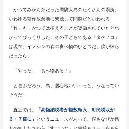
かつてみかん畑だった周防大島のたくさんの場所、
いわゆる耕作放棄地に繁茂して問題だといわれる
「竹」も、かつては植えることが奨励されていたとわ
かってびっくりした。その子どもである「タケノコ」
は現在、イノシシの春の食べ物のひとつだ。僕が彼ら
だったら、
「やった！ 食べ物ある！」
と喜ぶだろう。島、居心地いい～っと、うなってい
そうだ。
直近では、
「高額納税者が複数転入、町民税収が
６・７倍に」
というニュースがあって、僕もなぜか遠
方の知人たちから「すごいね」と何通もメールをもら