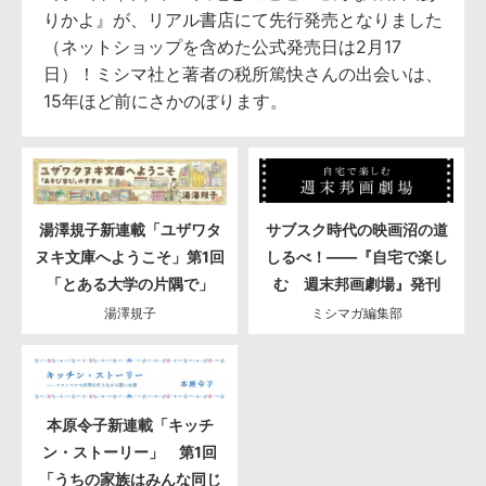
りかよ』が、リアル書店にて先行発売となりました
（ネットショップを含めた公式発売日は2月17
日）！ミシマ社と著者の税所篤快さんの出会いは、
15年ほど前にさかのぼります。
湯澤規子新連載「ユザワタ
サブスク時代の映画沼の道
ヌキ文庫へようこそ」第1回
しるべ！――『自宅で楽し
「とある大学の片隅で」
む 週末邦画劇場』発刊
湯澤規子
ミシマガ編集部
本原令子新連載「キッチ
ン・ストーリー」 第1回
「うちの家族はみんな同じ