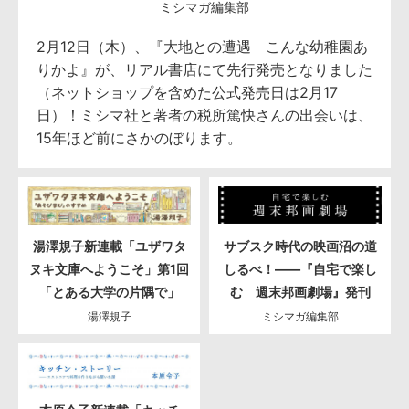
ミシマガ編集部
2月12日（木）、『大地との遭遇 こんな幼稚園あ
りかよ』が、リアル書店にて先行発売となりました
（ネットショップを含めた公式発売日は2月17
日）！ミシマ社と著者の税所篤快さんの出会いは、
15年ほど前にさかのぼります。
湯澤規子新連載「ユザワタ
サブスク時代の映画沼の道
ヌキ文庫へようこそ」第1回
しるべ！――『自宅で楽し
「とある大学の片隅で」
む 週末邦画劇場』発刊
湯澤規子
ミシマガ編集部