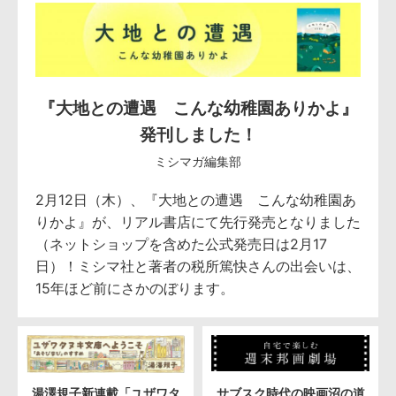
『大地との遭遇 こんな幼稚園ありかよ』
発刊しました！
ミシマガ編集部
2月12日（木）、『大地との遭遇 こんな幼稚園あ
りかよ』が、リアル書店にて先行発売となりました
（ネットショップを含めた公式発売日は2月17
日）！ミシマ社と著者の税所篤快さんの出会いは、
15年ほど前にさかのぼります。
湯澤規子新連載「ユザワタ
サブスク時代の映画沼の道