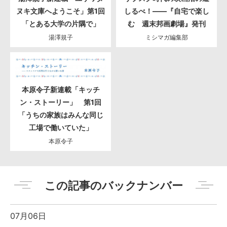
ヌキ文庫へようこそ」第1回
しるべ！――『自宅で楽し
「とある大学の片隅で」
む 週末邦画劇場』発刊
湯澤規子
ミシマガ編集部
本原令子新連載「キッチ
ン・ストーリー」 第1回
「うちの家族はみんな同じ
工場で働いていた」
本原令子
この記事のバックナンバー
07月06日