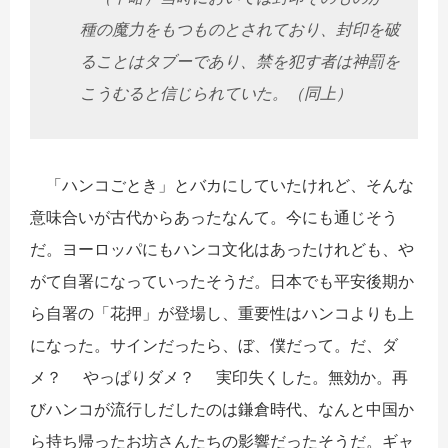
種の魔力をもつものとされており、封印を破
ることはタブーであり、禁を犯す者は神罰を
こうむると信じられていた。（同上）
「ハンコごとき」とバカにしていたけれど、そんな
意味合いが古代からあったなんて。今にも通じそう
だ。ヨーロッパにもハンコ文化はあったけれども、や
がて自署になっていったそうだ。日本でも平安後期か
ら自署の「花押」が登場し、重要性はハンコよりも上
になった。サインだったら、ぼ、僕だって。だ、ダ
メ？ やっぱりダメ？ 実印失くした。無効か。再
びハンコが流行しだしたのは鎌倉時代、なんと中国か
ら持ち帰ったお坊さんたちの影響だったそうだ。ギャ