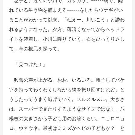
息子と、近くの小川で「ガサガサ」------網で、隠
れている生き物を捕まえる------をしたらウナギがい
ることがわかって以来、「ねえー、川いこう」と誘わ
れるようになった。夕方、薄暗くなってからヘッドラ
イトを装着し、小川に降りていく。石をひっくり返し
て、草の根元を探って。
「見つけた！」
興奮の声が上がる。おお、いるいる。親子してバケ
ツを持ってわくわくしながら網を振り回すけれど、ど
うしたってうまく逃げていく。スルスルスル。大きさ
は、スーパーで見たりするようなサイズではなく、爪
楊枝の大きさから子ども用のお箸くらい。ニョロニョ
ロ、ウネウネ。最初はミミズかヘビの子どもか？ と