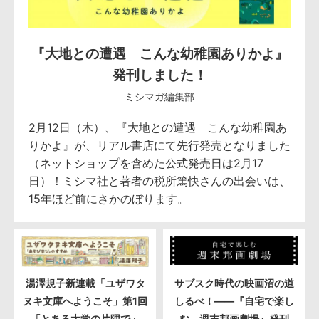
『大地との遭遇 こんな幼稚園ありかよ』
発刊しました！
ミシマガ編集部
2月12日（木）、『大地との遭遇 こんな幼稚園あ
りかよ』が、リアル書店にて先行発売となりました
（ネットショップを含めた公式発売日は2月17
日）！ミシマ社と著者の税所篤快さんの出会いは、
15年ほど前にさかのぼります。
湯澤規子新連載「ユザワタ
サブスク時代の映画沼の道
ヌキ文庫へようこそ」第1回
しるべ！――『自宅で楽し
「とある大学の片隅で」
む 週末邦画劇場』発刊