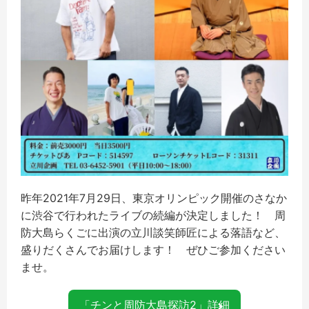
昨年
2021
年
7
月
29
日、東京オリンピック開催のさなか
に渋谷で行われたライブの続編が決定しました！ 周
防大島らくごに出演の立川談笑師匠による落語など、
盛りだくさんでお届けします！ ぜひご参加ください
ませ。
「チンと周防大島探訪
2」
詳細