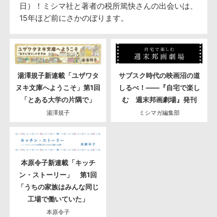
日）！ミシマ社と著者の税所篤快さんの出会いは、
15年ほど前にさかのぼります。
湯澤規子新連載「ユザワタ
サブスク時代の映画沼の道
ヌキ文庫へようこそ」第1回
しるべ！――『自宅で楽し
「とある大学の片隅で」
む 週末邦画劇場』発刊
湯澤規子
ミシマガ編集部
本原令子新連載「キッチ
ン・ストーリー」 第1回
「うちの家族はみんな同じ
工場で働いていた」
本原令子