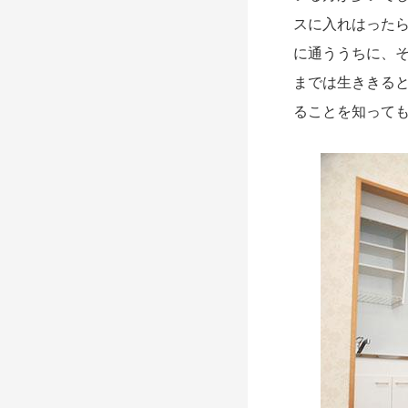
スに入れはった
に通ううちに、
までは生ききる
ることを知って