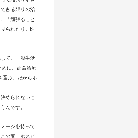
らできる限りの治
も、「頑張ること
に見られたり。医
して、一般生活
ために、延命治療
を選ぶ。だからホ
決められないこ
思うんです。
メージを持って
そこの家、ホスピ