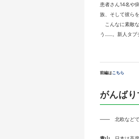
患者さん14名や
族、そして彼ら
こんなに素敵な
う......。
前編は
こちら
がんばり
―― 北欧など
青山
日本は高