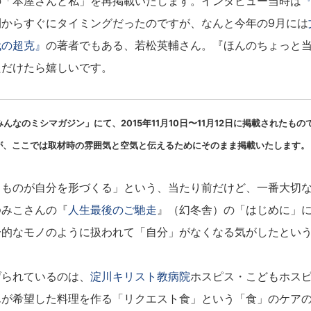
の「本屋さんと私」を再掲載いたします。インタビュー当時は
刊からすぐにタイミングだったのですが、なんと今年の9月には
代の超克』
の著者でもある、若松英輔さん。『ほんのちょっと
ただけたら嬉しいです。
んなのミシマガジン」にて、2015年11月10日〜11月12日に掲載されたもの
が、
ここでは取材時の雰囲気と空気と伝えるためにそのまま掲載いたし
ます。
ものが自分を形づくる」という、当たり前だけど、一番大切な
ゆみこさんの『
人生最後のご馳走
』（幻冬舎）の「はじめに」
一的なモノのように扱われて「自分」がなくなる気がしたとい
。
られているのは、
淀川キリスト教病院
ホスピス・こどもホス
んが希望した料理を作る「リクエスト食」という「食」のケア