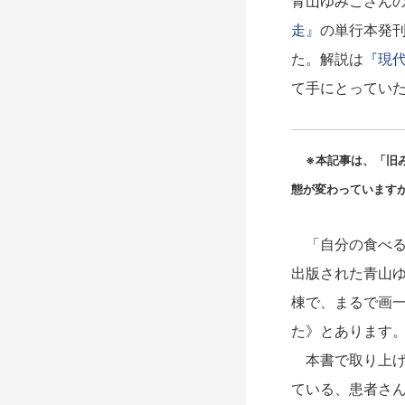
青山ゆみこさん
走』
の単行本発
た。解説は
『現
て手にとってい
※本記事は、「旧み
態が変わっています
「自分の食べる
出版された青山
棟で、まるで画
た》とあります
本書で取り上げ
ている、患者さ