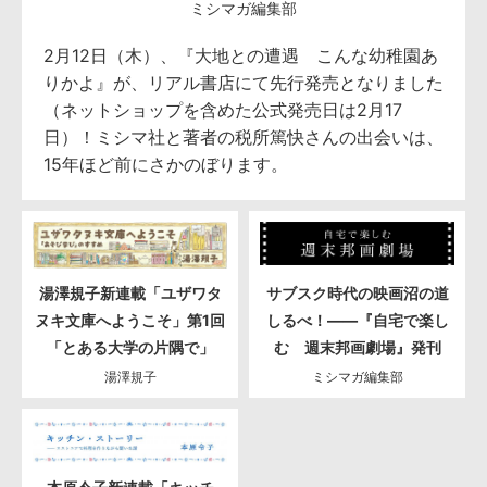
ミシマガ編集部
2月12日（木）、『大地との遭遇 こんな幼稚園あ
りかよ』が、リアル書店にて先行発売となりました
（ネットショップを含めた公式発売日は2月17
日）！ミシマ社と著者の税所篤快さんの出会いは、
15年ほど前にさかのぼります。
湯澤規子新連載「ユザワタ
サブスク時代の映画沼の道
ヌキ文庫へようこそ」第1回
しるべ！――『自宅で楽し
「とある大学の片隅で」
む 週末邦画劇場』発刊
湯澤規子
ミシマガ編集部