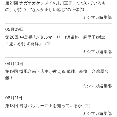
第21回 ナガオカケンメイ×井川直子「つづいているも
の」が持つ、"なんか正しい感じ"の正体(1)
ミシマガ編集部
05月09日
第20回 中島岳志×タルマーリー(渡邉格・麻里子)対談
「思いがけず発酵」（1）
ミシマガ編集部
04月10日
第19回 微風台南・店主が教える 単純、豪快、台湾屋台
飯！
ミシマガ編集部
08月11日
第18回 君はバッキー井上を知っているか（2）
ミシマガ編集部