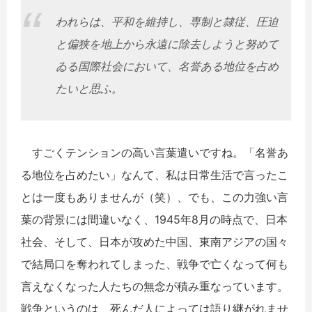
われらは、平和を維持し、専制と隷従、圧迫
と偏狭を地上から永遠に除去しようと努めて
ゐる国際社会において、名誉ある地位を占め
たいと思ふ。
すごくテンションの高い言葉遣いですね。「名誉あ
る地位を占めたい」なんて、私は日常生活で言ったこ
とは一度もありませんが（笑）、でも、この力強い言
葉の背景には間違いなく、1945年8月の時点で、日本
社会、そして、日本が攻めた中国、東南アジアの国々
で結局口を奪われてしまった、戦争で亡くなって何も
言えなくなった人たちの無念が積み重なっています。
戦争というのは、死んだ人によっては語り継がれませ