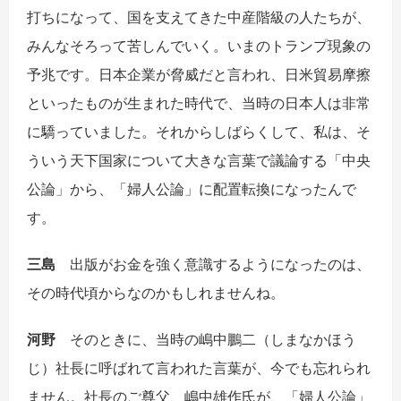
打ちになって、国を支えてきた中産階級の人たちが、
みんなそろって苦しんでいく。いまのトランプ現象の
予兆です。日本企業が脅威だと言われ、日米貿易摩擦
といったものが生まれた時代で、当時の日本人は非常
に驕っていました。それからしばらくして、私は、そ
ういう天下国家について大きな言葉で議論する「中央
公論」から、「婦人公論」に配置転換になったんで
す。
三島
出版がお金を強く意識するようになったのは、
その時代頃からなのかもしれませんね。
河野
そのときに、当時の嶋中鵬二（しまなかほう
じ）社長に呼ばれて言われた言葉が、今でも忘れられ
ません。社長のご尊父、嶋中雄作氏が、「婦人公論」