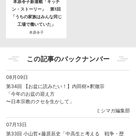
本原令子新連載「キッチ
ン・ストーリー」 第1回
「うちの家族はみんな同じ
工場で働いていた」
本原令子
この記事のバックナンバー
08月09日
第34回 【お盆に読みたい！】内田樹×釈徹宗
「今年のお盆の迎え方
〜日本宗教のクセを生かして」
ミシマガ編集部
07月13日
第33回 小山哲×藤原辰史「中高生と考える 戦争・歴