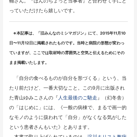
輔さん。『ほんのちょっと当事者』と合わせて手にと
っていただけたら嬉しいです。
※本記事は、「旧みんなのミシマガジン」にて、2015年11月10
日〜11月12日に掲載されたものです。
当時と病院の形態が変わっ
ていますが、
ここでは取材時の雰囲気と空気と伝えるためにその
まま掲載いたし
ます。
「自分の食べるものが自分を形づくる」という、当
たり前だけど、一番大切なこと。この9月に出版され
た青山ゆみこさんの『
人生最後のご馳走
』（幻冬舎）
の「はじめに」には、《一般の病棟で、まるで画一的
なモノのように扱われて「自分」がなくなる気がした
という患者さんもいた》とあります。
本書で取り上げられているのは、
淀川キリスト教病