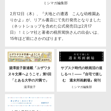
ミシマガ編集部
2月12日（木）、『大地との遭遇 こんな幼稚園あ
りかよ』が、リアル書店にて先行発売となりました
（ネットショップを含めた公式発売日は2月17
日）！ミシマ社と著者の税所篤快さんの出会いは、
15年ほど前にさかのぼります。
湯澤規子新連載「ユザワタ
サブスク時代の映画沼の道
ヌキ文庫へようこそ」第1回
しるべ！――『自宅で楽し
「とある大学の片隅で」
む 週末邦画劇場』発刊
湯澤規子
ミシマガ編集部