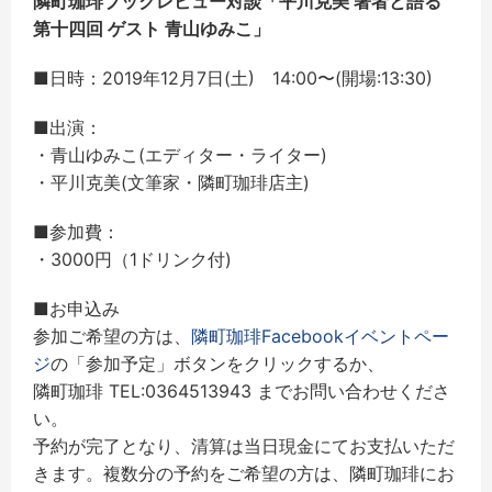
隣町珈琲ブックレビュー対談「平川克美 著者と語る
第十四回 ゲスト 青山ゆみこ」
■日時：2019年12月7日(土) 14:00〜(開場:13:30)
■出演：
・青山ゆみこ(エディター・ライター)
・平川克美(文筆家・隣町珈琲店主)
■参加費：
・3000円（1ドリンク付)
■お申込み
参加ご希望の方は、
隣町珈琲Facebookイベントペー
ジ
の「参加予定」ボタンをクリックするか、
隣町珈琲 TEL:0364513943 までお問い合わせくださ
い。
予約が完了となり、清算は当日現金にてお支払いただ
きます。複数分の予約をご希望の方は、隣町珈琲にお