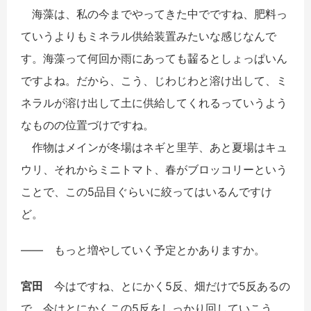
海藻は、私の今までやってきた中でですね、肥料っ
ていうよりもミネラル供給装置みたいな感じなんで
す。海藻って何回か雨にあっても齧るとしょっぱいん
ですよね。だから、こう、じわじわと溶け出して、ミ
ネラルが溶け出して土に供給してくれるっていうよう
なものの位置づけですね。
作物はメインが冬場はネギと里芋、あと夏場はキュ
ウリ、それからミニトマト、春がブロッコリーという
ことで、この5品目ぐらいに絞ってはいるんですけ
ど。
――
もっと増やしていく予定とかありますか。
宮田
今はですね、とにかく5反、畑だけで5反あるの
で、今はとにかくこの5反をしっかり回していこう