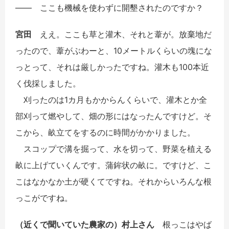
――
ここも機械を使わずに開墾されたのですか？
宮田
ええ。ここも草と灌木、それと葦が。放棄地だ
ったので、葦がぶわーと、10メートルくらいの塊にな
っとって、それは厳しかったですね。灌木も100本近
く伐採しました。
刈ったのは1カ月もかからんくらいで、灌木とか全
部刈って燃やして、畑の形にはなったんですけど。そ
こから、畝立てをするのに時間がかかりました。
スコップで溝を掘って、水を切って、野菜を植える
畝に上げていくんです。蒲鉾状の畝に。ですけど、こ
こはなかなか土が硬くてですね。それからいろんな根
っこがですね。
（近くで聞いていた農家の）
村上さん
根っこはやば