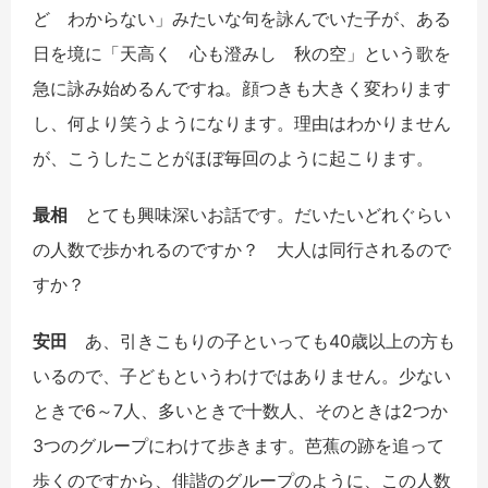
ど わからない」みたいな句を詠んでいた子が、ある
日を境に「天高く 心も澄みし 秋の空」という歌を
急に詠み始めるんですね。顔つきも大きく変わります
し、何より笑うようになります。理由はわかりません
が、こうしたことがほぼ毎回のように起こります。
最相
とても興味深いお話です。だいたいどれぐらい
の人数で歩かれるのですか？ 大人は同行されるので
すか？
安田
あ、引きこもりの子といっても
40
歳以上の方も
いるので、子どもというわけではありません。少ない
ときで
6
～
7
人、多いときで十数人、そのときは
2
つか
3
つのグループにわけて歩きます。芭蕉の跡を追って
歩くのですから、俳諧のグループのように、この人数