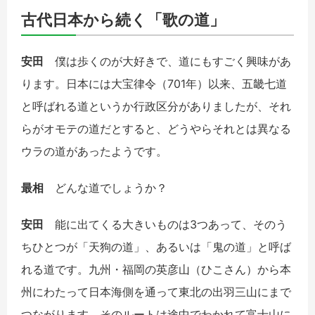
古代日本から続く「歌の道」
安田
僕は歩くのが大好きで、道にもすごく興味があ
ります。日本には大宝律令（
701
年）以来、五畿七道
と呼ばれる道というか行政区分がありましたが、それ
らがオモテの道だとすると、どうやらそれとは異なる
ウラの道があったようです。
最相
どんな道でしょうか？
安田
能に出てくる大きいものは
3
つあって、そのう
ちひとつが「天狗の道」、あるいは「鬼の道」と呼ば
れる道です。九州・福岡の英彦山（ひこさん）から本
州にわたって日本海側を通って東北の出羽三山にまで
つながります。そのルートは途中でわかれて富士山に