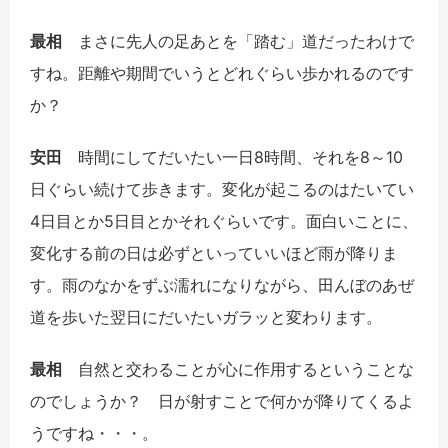
最相
まさに先人の足あとを「踏む」道だったわけで
すね。距離や期間でいうとどれぐらい歩かれるのです
か？
安田
時間にしてだいたい一日
8
時間、それを
8
～
10
日ぐらい続けて歩きます。変化が起こるのはたいてい
4
日目とか
5
日目とかそれぐらいです。面白いことに、
変化する前の日は必ずといっていいほど雨が降りま
す。雨のなかをずぶ濡れになりながら、田んぼのあぜ
道を歩いた翌日にだいたいガラッと変わります。
最相
自然と交わることが心に作用するということな
のでしょうか？ 日が射すことで何かが降りてくるよ
うですね・・・。