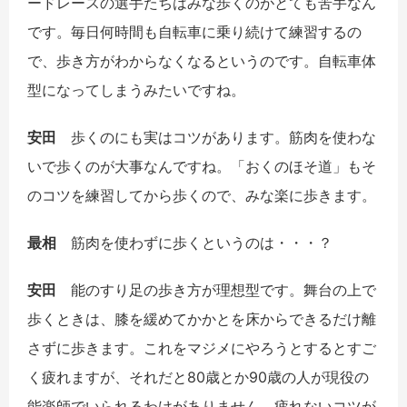
ードレースの選手たちはみな歩くのがとても苦手なん
です。毎日何時間も自転車に乗り続けて練習するの
で、歩き方がわからなくなるというのです。自転車体
型になってしまうみたいですね。
安田
歩くのにも実はコツがあります。筋肉を使わな
いで歩くのが大事なんですね。「おくのほそ道」もそ
のコツを練習してから歩くので、みな楽に歩きます。
最相
筋肉を使わずに歩くというのは・・・？
安田
能のすり足の歩き方が理想型です。舞台の上で
歩くときは、膝を緩めてかかとを床からできるだけ離
さずに歩きます。これをマジメにやろうとするとすご
く疲れますが、それだと
80
歳とか
90
歳の人が現役の
能楽師でいられるわけがありません。疲れないコツが