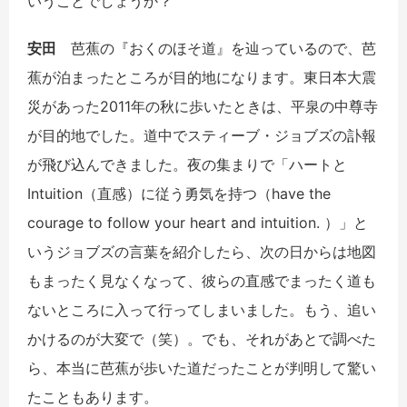
いうことでしょうか？
安田
芭蕉の『おくのほそ道』を辿っているので、芭
蕉が泊まったところが目的地になります。東日本大震
災があった
2011
年の秋に歩いたときは、平泉の中尊寺
が目的地でした。道中でスティーブ・ジョブズの訃報
が飛び込んできました。夜の集まりで「ハートと
Intuition
（直感）に従う勇気を持つ（
have the
courage to follow your heart and intuition.
）」と
いうジョブズの言葉を紹介したら、次の日からは地図
もまったく見なくなって、彼らの直感でまったく道も
ないところに入って行ってしまいました。もう、追い
かけるのが大変で（笑）。でも、それがあとで調べた
ら、本当に芭蕉が歩いた道だったことが判明して驚い
たこともあります。