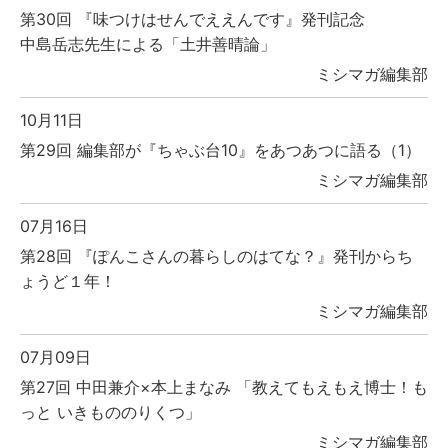
第30回 『味つけはせんでええんです』発刊記念
中島岳志先生による「土井善晴論」
ミシマガ編集部
10月11日
第29回 編集部が『ちゃぶ台10』をあつあつに語る（1）
ミシマガ編集部
07月16日
第28回 『ぽんこさんの暮らしのはてな？』発刊からち
ょうど１年！
ミシマガ編集部
07月09日
第27回 中田兼介×本上まなみ 「教えてもえもえ博士！も
っと いきもののりくつ」
ミシマガ編集部