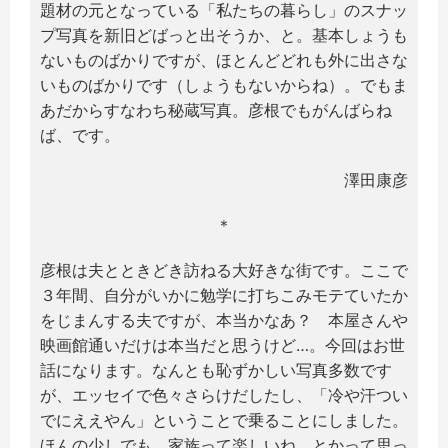
題材の元となっている「私たちの暮らし」のスナッ
プ写真を新旧どばっと出そうか、と。基本しょうも
ないものばかりですが、ほとんどどれも外に出さな
いものばかりです（しょうもないからね）。でもま
あだからすなわち秘蔵写真。彦根でもがんばらね
ば、です。
澤田康彦
＊
彦根は夫とときどき訪ねる大好きな街です。ここで
３年間、自分がいかに勉学に打ちこみモテていたか
をじまんする夫ですが、本当かなあ？ 本屋さんや
映画館通いだけは本当だと思うけど…。今回はお世
話になります。なんとも恥ずかしい写真多数です
が、エッセイで色々さらけだしたし、「冷や汗つい
でにええやん」ということで乗ることにしました。
ほんの少しでも、家族って楽しいね、とかって思っ