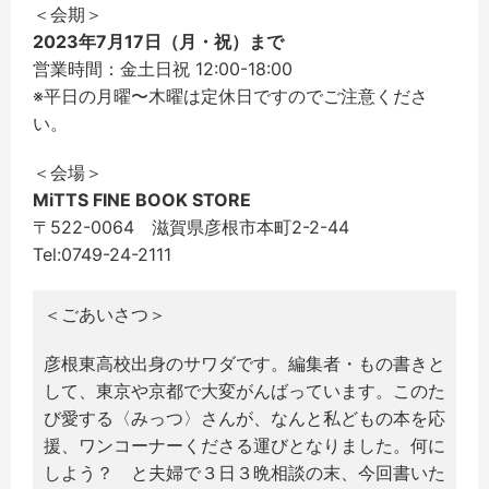
＜会期＞
2023年7月17日（月・祝）まで
営業時間：金土日祝 12:00-18:00
※平日の月曜〜木曜は定休日ですのでご注意くださ
い。
＜会場＞
MiTTS FINE BOOK STORE
〒522-0064 滋賀県彦根市本町2-2-44
Tel:0749-24-2111
＜ごあいさつ＞
彦根東高校出身のサワダです。編集者・もの書きと
して、東京や京都で大変がんばっています。このた
び愛する〈みっつ〉さんが、なんと私どもの本を応
援、ワンコーナーくださる運びとなりました。何に
しよう？ と夫婦で３日３晩相談の末、今回書いた