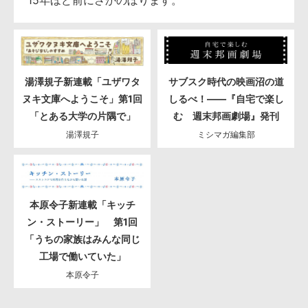
湯澤規子新連載「ユザワタ
サブスク時代の映画沼の道
ヌキ文庫へようこそ」第1回
しるべ！――『自宅で楽し
「とある大学の片隅で」
む 週末邦画劇場』発刊
湯澤規子
ミシマガ編集部
本原令子新連載「キッチ
ン・ストーリー」 第1回
「うちの家族はみんな同じ
工場で働いていた」
本原令子