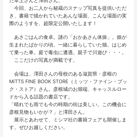
た本上さんと澤田さん。
今回、お二人から秘蔵のスナップ写真を提供いただ
き、書籍で描かれていたあんな場面、こんな場面の実
際のようすを、超限定公開いたします！
あさごはんの食卓。謎の「おかあさん体操」。娘が
生まれたばかりの頃。一緒に暮らしていた猫。はじめ
て乗った車。庭で毒虫に遭遇。親子で川遊び・・・。
ここだけの写真が満載です。
会場は、澤田さんの母校のある滋賀県・彦根の
MiTTS FINE BOOK STORE（ミッツ・ファイン・ブッ
ク・ストア）さん。彦根城のお堀端、キャッスルロー
ドから入る話題の書店です。
「晴れでも雨でも今の時期の街は美しい。この機会に
彦根見物もいかが？」と澤田さん。
展示とあわせて、ミシマ社の書籍フェアも開催しま
す。ぜひお越しください。