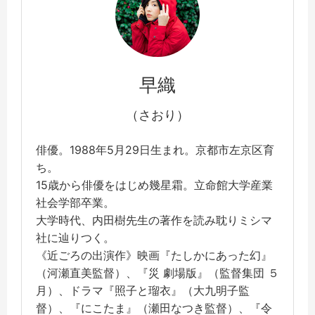
早織
（さおり）
俳優。1988年5月29日生まれ。京都市左京区育
ち。
15歳から俳優をはじめ幾星霜。立命館大学産業
社会学部卒業。
大学時代、内田樹先生の著作を読み耽りミシマ
社に辿りつく。
《近ごろの出演作》映画『たしかにあった幻』
（河瀬直美監督）、『災 劇場版』（監督集団 ５
月）、ドラマ『照子と瑠衣』（大九明子監
督）、『にこたま』（瀬田なつき監督）、『令