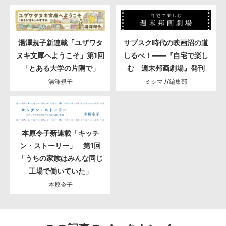
湯澤規子新連載「ユザワタ
サブスク時代の映画沼の道
ヌキ文庫へようこそ」第1回
しるべ！――『自宅で楽し
「とある大学の片隅で」
む 週末邦画劇場』発刊
湯澤規子
ミシマガ編集部
本原令子新連載「キッチ
ン・ストーリー」 第1回
「うちの家族はみんな同じ
工場で働いていた」
本原令子