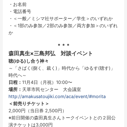
・お名前
・電話番号
・＜一般／ミシマ社サポーター／学生＞のいずれか
・＜1部のみ参加／2部のみ参加／両方参加＞のいずれ
か
＊＊＊
森田真生×三島邦弘 対談イベント
聴(ゆる)し合う神々
～「さばく(捌く、裁く)」時代から「ゆるす(聴す)」
時代へ～
日程：
11月4日（月祝）10:00〜
場所：
天草市民センター 大会議室
http://amakusatoujiki.com/aca/
event/#morita
＜前売りチケット＞
2,000円（当日券 2,500円）
※前日開催の森田真生さんトークイベントとの２回公
演チケットは3,000円