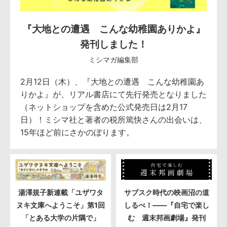
『大地との遭遇 こんな幼稚園ありかよ』
発刊しました！
ミシマガ編集部
2月12日（木）、『大地との遭遇 こんな幼稚園あ
りかよ』が、リアル書店にて先行発売となりました
（ネットショップを含めた公式発売日は2月17
日）！ミシマ社と著者の税所篤快さんの出会いは、
15年ほど前にさかのぼります。
湯澤規子新連載「ユザワタ
サブスク時代の映画沼の道
ヌキ文庫へようこそ」第1回
しるべ！――『自宅で楽し
「とある大学の片隅で」
む 週末邦画劇場』発刊