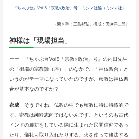
『ちゃぶ台』Vol.5「宗教×政治」号 ミシマ社編（ミシマ社）
（聞き手：三島邦弘、構成：田渕洋二郎）
神様は「現場担当」
ーー
『ちゃぶ台Vol5「宗教×政治」号』の内田先生
の「街場の宗教論（序）」のなかで、「神仏習合」と
いうのがテーマになっていたのですが、密教は神仏習
合が基本なのですか？
密成
そうですね、仏教の中でも密教に特に特徴的で
す。密教は純粋志向ではないんです。というのも古代
インドの農耕をしている際に生まれた民間信仰であっ
たり、儀礼も取り入れたりする。火を使って修法する