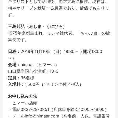
ギタリストとして活躍後、周防大島に移住。現在は、
梅やオリーブを栽培する農家であり、僧侶でもありま
す。
三島邦弘（みしま・くにひろ）
1975年京都生まれ。ミシマ社代表。「ちゃぶ台」の編
集長です。
日程：
2019年11月10日（日）18:30～（開場18:00
～）
会場：
himaar（ヒマール）
山口県岩国市今津町1-10-3
定員：
35名様
入場料：
1,500円（1ドリンク付／税込）
お申し込み方法
・ヒマール店頭
・電話0827-29-0851（店休日を除く10:00〜19:00）
・メールinfo@himaar.com（お名前、人数、電話番号