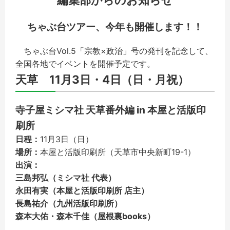
ちゃぶ台ツアー、今年も開催します！！
ちゃぶ台Vol.5「宗教×政治」号の発刊を記念して、
全国各地でイベントを開催予定です。
天草 11月3日・4日（日・月祝）
寺子屋ミシマ社 天草番外編 in 本屋と活版印
刷所
日程：
11月3日（日）
場所：
本屋と活版印刷所（天草市中央新町19-1）
出演：
三島邦弘（ミシマ社 代表）
永田有実（本屋と活版印刷所 店主）
長島祐介（九州活版印刷所）
森本大佑・森本千佳（屋根裏books）