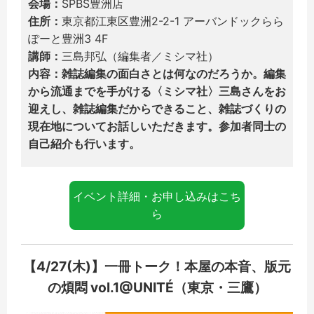
会場：
SPBS豊洲店
住所：
東京都江東区豊洲2-2-1 アーバンドックらら
ぽーと豊洲3 4F
講師：
三島邦弘（編集者／ミシマ社）
内容：雑誌編集の面白さとは何なのだろうか。編集
から流通までを手がける〈ミシマ社〉三島さんをお
迎えし、雑誌編集だからできること、雑誌づくりの
現在地についてお話しいただきます。参加者同士の
自己紹介も行います。
イベント詳細・お申し込みはこち
ら
【4/27(木)】一冊トーク！本屋の本音、版元
の煩悶 vol.1@UNITÉ（東京・三鷹）