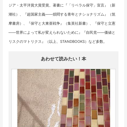
ジア・太平洋賞大賞受賞。著書に『「リベラル保守」宣言』（新
潮社）、『超国家主義――煩悶する青年とナショナリズム』（筑
摩書房）、『保守と大東亜戦争』（集英社新書）、『保守と立憲
――世界によって私が変えられないために』『自民党――価値と
リスクのマトリクス』（以上、STANDBOOKS）など多数。
あわせて読みたい！本