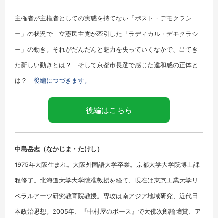
主権者が主権者としての実感を持てない「ポスト・デモクラシ
ー」の状況で、立憲民主党が牽引した「ラディカル・デモクラシ
ー」の動き。それがだんだんと魅力を失っていくなかで、出てき
た新しい動きとは？ そして京都市長選で感じた違和感の正体と
は？
後編につづきます。
後編はこちら
中島岳志（なかじま・たけし）
1975年大阪生まれ。大阪外国語大学卒業。京都大学大学院博士課
程修了。北海道大学大学院准教授を経て、現在は東京工業大学リ
ベラルアーツ研究教育院教授。専攻は南アジア地域研究、近代日
本政治思想。2005年、『中村屋のボース』で大佛次郎論壇賞、ア