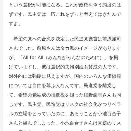
という選択が可能になる。これが政権を争う態度のは
ずです。民主党は一応これをずっと考えてはきたんで
すよ。
希望の党への合流を決定した民進党党首は前原誠司
さんでした。前原さんはタカ派のイメージがあります
が、「All for All（みんながみんなのために）」を掲
げていますし、彼は選択的夫婦別姓も賛成の人です。
対外的には強硬に見えますが、国内のいろんな価値観
については自由を尊ぶ人なんです。民進党を離党し
て、希望の党結成の推進役を担った細野豪志さんも同
じです。民主党、民進党はリスクの社会化かつリベラ
ルの立場をとっていたのに、あろうことか小池百合子
さんと組んでしまった。小池百合子さんは真逆のリス