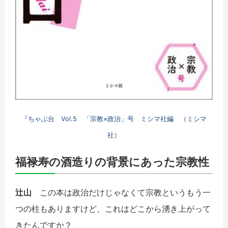
『ちゃぶ台 Vol.5 「宗教×政治」号 ミシマ社編 （ミシマ
社）
福禄寿の酒造りの背景にあった宗教性
辻山
この本は政治だけじゃなくて宗教というもう一
つの柱もありますけど、これはどこから湧き上がって
きたんですか？