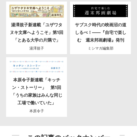
湯澤規子新連載「ユザワタ
サブスク時代の映画沼の道
ヌキ文庫へようこそ」第1回
しるべ！――『自宅で楽し
「とある大学の片隅で」
む 週末邦画劇場』発刊
湯澤規子
ミシマガ編集部
本原令子新連載「キッチ
ン・ストーリー」 第1回
「うちの家族はみんな同じ
工場で働いていた」
本原令子