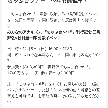
ちゃぶ台ツアー、今年も開催中！！
ちゃぶ台Vol.5「宗教×政治」号の発刊記念イベント
を、先日の天草・岩国に続き、今度は岡山で開催で
す！
みんなのアナキズム 『ちゃぶ台 vol.5』刊行記念 三島
邦弘×松村圭一郎 対談イベント
日 時：12月8日（日）16:00 – 17:30
場 所：スロウな本屋さん ／ 岡山市北区南方2-9-
7
参加費：(A) 3,300円 書籍代『ちゃぶ台 vol.5』
1,760円込み ／ (B) 参加費のみ2,000円
注：『ちゃぶ台 vol.5』をすでにお持ちの方は、同誌
バックナンバー、またはミシマ社刊の他の書籍との差
替えも可能です。お申込み時にその旨お知らせくださ
い。