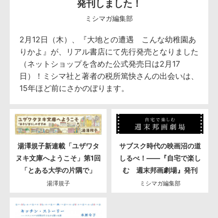
発刊しました！
ミシマガ編集部
2月12日（木）、『大地との遭遇 こんな幼稚園あ
りかよ』が、リアル書店にて先行発売となりました
（ネットショップを含めた公式発売日は2月17
日）！ミシマ社と著者の税所篤快さんの出会いは、
15年ほど前にさかのぼります。
湯澤規子新連載「ユザワタ
サブスク時代の映画沼の道
ヌキ文庫へようこそ」第1回
しるべ！――『自宅で楽し
「とある大学の片隅で」
む 週末邦画劇場』発刊
湯澤規子
ミシマガ編集部