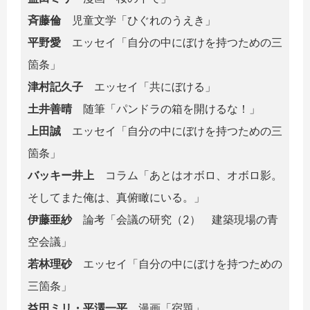
斉藤倫
児童文学「ひぐれのうえき」
平野愛
エッセイ「自分の中にぼけを持つための三
箇条」
津村記久子
エッセイ「共にぼける」
土井善晴
随筆「パンドラの箱を開けるな！」
上田誠
エッセイ「自分の中にぼけを持つための三
箇条」
バッキー井上
コラム「あとはオボロ、オボロ影。
そしてまた俺は、真俯瞰にいる。」
伊藤亜紗
論考「会議の研究（2） 建築現場の青
空会議」
若林理砂
エッセイ「自分の中にぼけを持つための
三箇条」
益田ミリ・平澤一平
漫画「宿題」