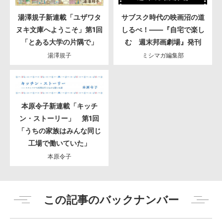
湯澤規子新連載「ユザワタ
サブスク時代の映画沼の道
ヌキ文庫へようこそ」第1回
しるべ！――『自宅で楽し
「とある大学の片隅で」
む 週末邦画劇場』発刊
湯澤規子
ミシマガ編集部
本原令子新連載「キッチ
ン・ストーリー」 第1回
「うちの家族はみんな同じ
工場で働いていた」
本原令子
この記事のバックナンバー