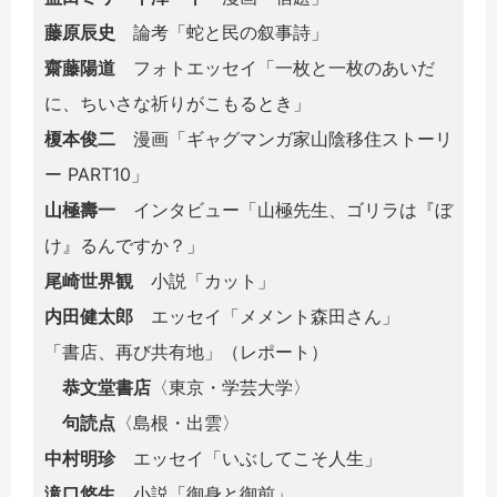
藤原辰史
論考「蛇と民の叙事詩」
齋藤陽道
フォトエッセイ「一枚と一枚のあいだ
に、ちいさな祈りがこもるとき」
榎本俊二
漫画「ギャグマンガ家山陰移住ストーリ
ー PART10」
山極壽一
インタビュー「山極先生、ゴリラは『ぼ
け』るんですか？」
尾崎世界観
小説「カット」
内田健太郎
エッセイ「メメント森田さん」
「書店、再び共有地」（レポート）
恭文堂書店
〈東京・学芸大学〉
句読点
〈島根・出雲〉
中村明珍
エッセイ「いぶしてこそ人生」
滝口悠生
小説「御身と御前」