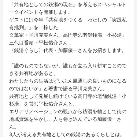
「共有地としての銭湯の現在」
を考えるスペシャルト
ークイベントを開催します。
ゲストには今年『共有地をつくる わたしの「実践私
有批判」』を上梓した
文筆家・平川克美さん、高円寺の老舗銭湯「小杉湯」
三代目番頭・
平松佑介さん、
〈銭湯ぐらし〉代表・加藤優一さんをお招きします。
「誰のものでもないが、
誰もが立ち入り耕すことので
きる共有地があると、
わたしたちの生活はずいぶん風通しの良いものになる
のではないか
」と著書で語る平川克美さん。
共有地として発展し続けている高円寺の老舗銭湯「小
杉湯」
を営む平松佑介さんと、
エリアリノベーションの観点から銭湯を軸として街の
地域資源を生
かし、人を巻き込んでいる加藤優一さ
ん。
3人が考える共有地としての銭湯のあるくらしとは。