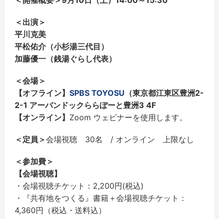
＜開催概要＞
9月10日（土）14:00～15:30
＜出演＞
平川克美
平松佑介（小杉湯三代目）
加藤優一（銭湯ぐらし代表）
＜会場＞
【オフライン】
SPBS TOYOSU
（東京都江東区豊洲2-
2-1 アーバンドックららぽーと豊洲3 4F
【オンライン】
Zoom ウェビナーを使用します。
＜定員＞
会場視聴 30名 / オンライン 上限なし
＜参加費＞
【会場視聴】
・会場視聴チケット：2,200円(税込)
・『共有地をつくる』書籍＋会場視聴チケット：
4,360円（
税込・送料込）