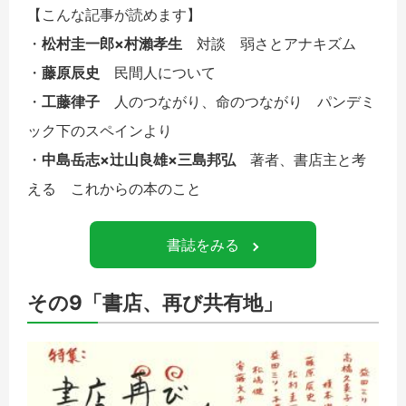
【こんな記事が読めます】
・
松村圭一郎×村瀨孝生
対談 弱さとアナキズム
・
藤原辰史
民間人について
・
工藤律子
人のつながり、命のつながり パンデミ
ック下のスペインより
・
中島岳志×辻山良雄×三島邦弘
著者、書店主と考
える これからの本のこと
書誌をみる
その9「書店、再び共有地」