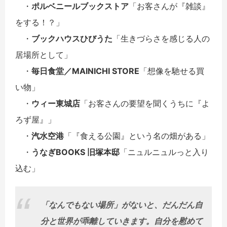
・
ポルベニールブックストア
「お客さんが『雑談』
をする！？」
・
ブックハウスひびうた
「生きづらさを感じる人の
居場所として」
・
毎日食堂／MAINICHI STORE
「想像を馳せる買
い物」
・
ウィー東城店
「お客さんの要望を聞くうちに『よ
ろず屋』」
・
汽水空港
「『食える公園』という名の畑がある」
・
うなぎBOOKS 旧塚本邸
「ニュルニュルっと入り
込む」
「なんでもない場所」がないと、だんだん自
分と世界が乖離していきます。自分を慰めて