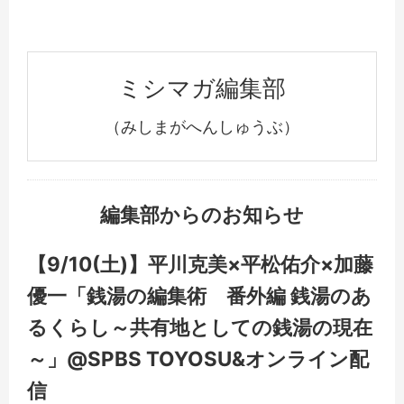
ミシマガ編集部
（みしまがへんしゅうぶ）
編集部からのお知らせ
【9/10(土)】平川克美×平松佑介×加藤
優一「銭湯の編集術 番外編 銭湯のあ
るくらし～共有地としての銭湯の現在
～」@SPBS TOYOSU&オンライン配
信