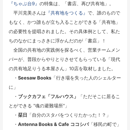
『ちゃぶ台9』
の特集は、「書店、再び共有地」。
平川克美さんは
『共有地をつくる』
で、誰のもので
もなく、かつ誰もが立ち入ることができる「共有地」
の必要性を提唱されました。その具体例として、私た
ちのなかにまっさきに浮かんだのが「書店」！
全国の共有地の実践例を探るべく、営業チームメン
バーが、普段からやりとりさせてもらっている「現代
の共有地足りうる本屋さん」10店を取材しました。
・
Seesaw Books
「行き場を失った人のシェルター
に」
・
ブックカフェ「フルハウス」
「ただそこに居るこ
とができる "魂の避難場所"」
・
栞日
「自分のスタバをつくりたかった！？」
・
Antenna Books & Cafe ココシバ
「移民の町で」