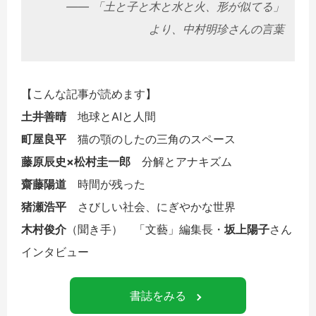
―― 「土と子と木と水と火、形が似てる」
より、中村明珍さんの言葉
【こんな記事が読めます】
土井善晴
地球とAIと人間
町屋良平
猫の顎のしたの三角のスペース
藤原辰史×松村圭一郎
分解とアナキズム
齋藤陽道
時間が残った
猪瀬浩平
さびしい社会、にぎやかな世界
木村俊介
（聞き手） 「文藝」編集長・
坂上陽子
さん
インタビュー
書誌をみる