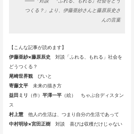
――「対談 『ふれる、もれる』社会をどう
つくる？」より、
伊藤亜紗さんと藤原辰史
さ
んの言葉
【こんな記事が読めます】
伊藤亜紗×藤原辰史
対談「ふれる、もれる」社会を
どうつくる？
尾崎世界観
びいと
寄藤文平
未来の描き方
益田ミリ
（作）
平澤一平
（絵） ちゃぶ台ディスタン
ス
村上慧
他人の生活は、つまり自分の生活であって
中村明珍×宮田正樹
対談 喜びは収穫だけじゃない