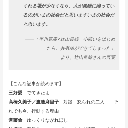
くれる場が少なくなり、人が孤独に陥ってい
るのがいまの社会だと思いますいまの社会だ
と思います。
――「平川克美×辻山良雄「小商いをはじめ
たら、共有地ができてしまった」
より、辻山良雄さんの言葉
【こんな記事が読めます】
三好愛
でてきたよ
高橋久美子／渡邉麻里子
対談 怒られの二人――そ
れでも今、行動する理由
斉藤倫
ゆっくりながれぼし