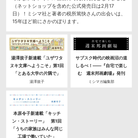
（ネットショップを含めた公式発売日は2月17
日）！ミシマ社と著者の税所篤快さんの出会いは、
15年ほど前にさかのぼります。
湯澤規子新連載「ユザワタ
サブスク時代の映画沼の道
ヌキ文庫へようこそ」第1回
しるべ！――『自宅で楽し
「とある大学の片隅で」
む 週末邦画劇場』発刊
湯澤規子
ミシマガ編集部
本原令子新連載「キッチ
ン・ストーリー」 第1回
「うちの家族はみんな同じ
工場で働いていた」