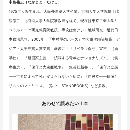
中島岳志（なかじま・たけし）
1975年大阪生まれ。大阪外国語大学卒業。京都大学大学院博士課
程修了。北海道大学大学院准教授を経て、現在は東京工業大学リ
ベラルアーツ研究教育院教授。専攻は南アジア地域研究、近代日
本政治思想。2005年、『中村屋のボース』で大佛次郎論壇賞、ア
ジア・太平洋賞大賞受賞。著書に『「リベラル保守」宣言』（新
潮社）、『超国家主義――煩悶する青年とナショナリズム』（筑
摩書房）、『保守と大東亜戦争』（集英社新書）、『保守と立憲
――世界によって私が変えられないために』『自民党――価値と
リスクのマトリクス』（以上、STANDBOOKS）など多数。
あわせて読みたい！本