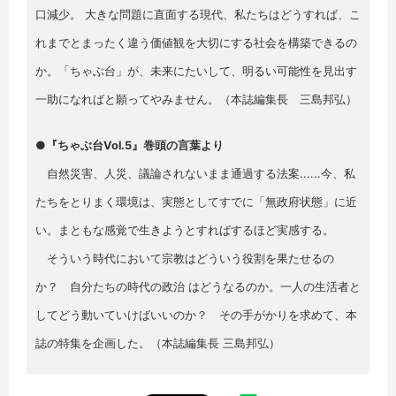
口減少。 大きな問題に直面する現代、私たちはどうすれば、こ
れまでとまったく違う価値観を大切にする社会を構築できるの
か。「ちゃぶ台」が、未来にたいして、明るい可能性を見出す
一助になればと願ってやみません。（本誌編集長 三島邦弘）
●『ちゃぶ台Vol.5』巻頭の言葉より
自然災害、人災、議論されないまま通過する法案......今、私
たちをとりまく環境は、実態としてすでに「無政府状態」に近
い。まともな感覚で生きようとすればするほど実感する。
そういう時代において宗教はどういう役割を果たせるの
か？ 自分たちの時代の政治 はどうなるのか。一人の生活者と
してどう動いていけばいいのか？ その手がかりを求めて、本
誌の特集を企画した。（本誌編集長 三島邦弘）