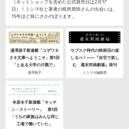
（ネットショップを含めた公式発売日は2月17
日）！ミシマ社と著者の税所篤快さんの出会いは、
15年ほど前にさかのぼります。
湯澤規子新連載「ユザワタ
サブスク時代の映画沼の道
ヌキ文庫へようこそ」第1回
しるべ！――『自宅で楽し
「とある大学の片隅で」
む 週末邦画劇場』発刊
湯澤規子
ミシマガ編集部
本原令子新連載「キッチ
ン・ストーリー」 第1回
「うちの家族はみんな同じ
工場で働いていた」