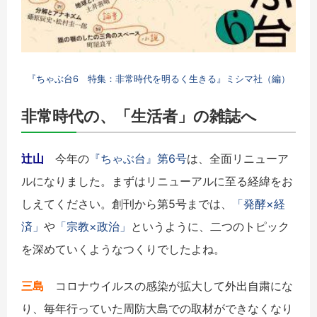
『ちゃぶ台6 特集：非常時代を明るく生きる』ミシマ社（編）
非常時代の、「生活者」の雑誌へ
辻山
今年の
『ちゃぶ台』第6号
は、全面リニューア
ルになりました。まずはリニューアルに至る経緯をお
しえてください。創刊から第5号までは、
「発酵×経
済」
や
「宗教×政治」
というように、二つのトピック
を深めていくようなつくりでしたよね。
三島
コロナウイルスの感染が拡大して外出自粛にな
り、毎年行っていた周防大島での取材ができなくなり