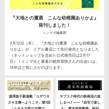
『大地との遭遇 こんな幼稚園ありかよ』
発刊しました！
ミシマガ編集部
2月12日（木）、『大地との遭遇 こんな幼稚園あ
りかよ』が、リアル書店にて先行発売となりました
（ネットショップを含めた公式発売日は2月17
日）！ミシマ社と著者の税所篤快さんの出会いは、
15年ほど前にさかのぼります。
湯澤規子新連載「ユザワタ
サブスク時代の映画沼の道
ヌキ文庫へようこそ」第1回
しるべ！――『自宅で楽し
「とある大学の片隅で」
む 週末邦画劇場』発刊