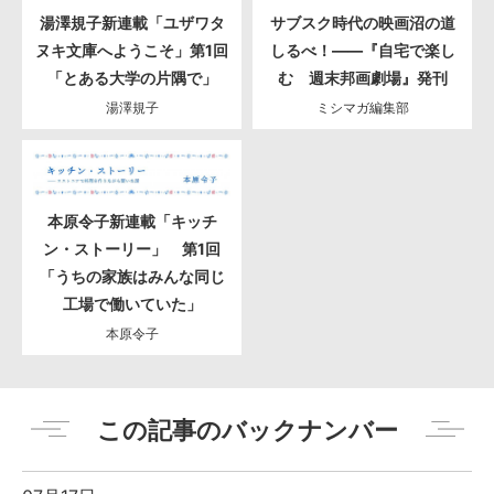
湯澤規子新連載「ユザワタ
サブスク時代の映画沼の道
ヌキ文庫へようこそ」第1回
しるべ！――『自宅で楽し
「とある大学の片隅で」
む 週末邦画劇場』発刊
湯澤規子
ミシマガ編集部
本原令子新連載「キッチ
ン・ストーリー」 第1回
「うちの家族はみんな同じ
工場で働いていた」
本原令子
この記事のバックナンバー