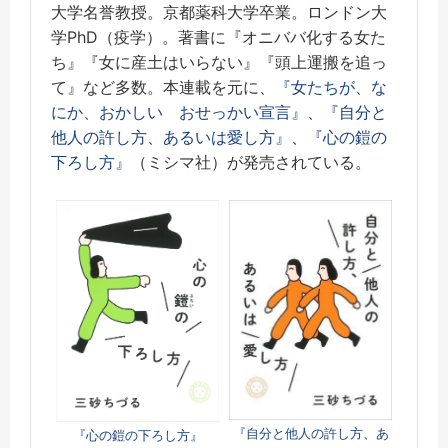
大学名誉教授。京都薬科大学卒業。ロンドン大
学PhD（疫学）。著書に『オニババ化する女た
ち』『女に産土はいらない』『頭上運搬を追っ
て』など多数。本連載を元に、
『女たちが、な
にか、おかしい おせっかい宣言』
、
『自分と
他人の許し方、あるいは愛し方』
、
『心の鎧の
下ろし方』
（ミシマ社）が発売されている。
『自分と他人の許し方、あ
『心の鎧の下ろし方』