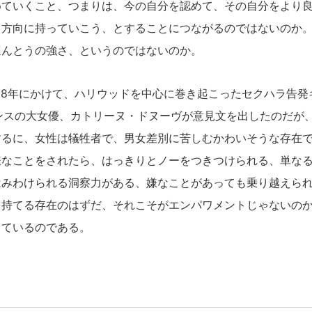
めていくこと、つまりは、今の自分を認めて、その自分をより
る方向に持っていこう、とすることにつながるのではないのか
ほんとうの強さ、というのではないのか。
018年にかけて、ハリウッドを中心に巻き起こったセクハラ告
ランスの大女優、カトリーヌ・ドヌーヴが意見文を出したのだが
するに、女性は犠牲者で、男女差別に苦しむかわいそうな存在
嫌なことをされたら、はっきりとノーをつきつけられる、単な
はみわけられる洞察力がある、嫌なことがあっても乗り越えら
を持てる存在のはずだ、それこそがエンパワメントじゃないの
っているのである。