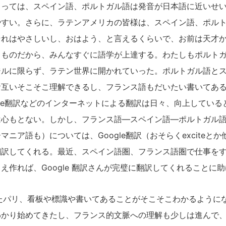
とっては、スペイン語、ポルトガル語は発音が日本語に近いせ
やすい。さらに、ラテンアメリカの皆様は、スペイン語、ポル
それはやさしいし、おはよう、と言えるくらいで、お前は天才
るものだから、みんなすぐに語学が上達する。わたしもポルト
ジルに限らず、ラテン世界に開かれていった。ポルトガル語と
お互いそこそこ理解できるし、フランス語もだいたい書いてあ
gle翻訳などのインターネットによる翻訳は日々、向上してい
は心もとない。しかし、フランス語―スペイン語―ポルトガル
マニア語も）については、Google翻訳（おそらくexciteと
翻訳してくれる。最近、スペイン語圏、フランス語圏で仕事を
え作れば、Google 翻訳さんが完璧に翻訳してくれることに
たパリ、看板や標識や書いてあることがそこそこわかるように
わかり始めてきたし、フランス的文脈への理解も少しは進んで