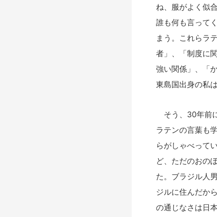
ね、服がよく似
誰も何も言って
まう。これらラ
者」、「制度に
強い関係」、「
東島国出身の私
そう、30年前
ラテンの言葉も
らがしゃべって
ど、ただのおのぼ
た。ブラジル人男
ジルに住んだか
の通じなさは日