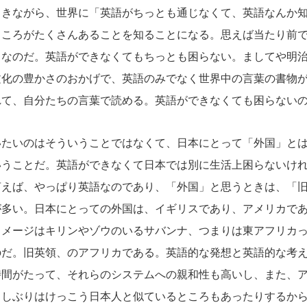
まきながら、世界に「英語がちっとも通じなくて、英語なんか
ところがたくさんあることを知ることになる。思えば当たり前
ろなのだ。英語ができなくてもちっとも困らない。ましてや明
文化の豊かさのおかげで、英語のみでなく世界中の言葉の書物
れて、自分たちの言葉で読める。英語ができなくても困らない
たいのはそういうことではなくて、日本にとって「外国」とは
いうことだ。英語ができなくて日本では別に生活上困らないけ
言えば、やっぱり英語なのであり、「外国」と思うときは、「
が多い。日本にとっての外国は、イギリスであり、アメリカで
イメージはキリンやゾウのいるサバンナ、つまりは東アフリカ
のだ。旧英領、のアフリカである。英語的な発想と英語的な考
時間がたって、それらのシステムへの親和性も高いし、また、
らしぶりはけっこう日本人と似ているところもあったりするか