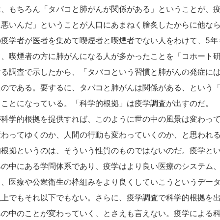
は、もちろん「タバコと肺がんが関係がある」ということが、
悪いんだ」ということが人口にあまねく膾炙したからに他ならな
疫学者が医者を集めて喫煙者と喫煙者でない人をわけて、5年
て、喫煙者の方に肺がんになる人が多かったことを「コホート
ける調査で示したから、「タバコという習慣と肺がんの発症に
たのである。要するに、タバコと肺がんは関係がある、という
うことになっている。「科学的根拠」は疫学調査が出すのだ。
科学的根拠を提供すれば、このように世の中の風景は変わって
変わってゆくのか、人間の行動も変わっていくのか、と思われ
的根拠というのは、そういう性質のものではないのだ。疫学と
みの中にある学問体系であり、疫学はより良い医療のシステム
て、医療や公衆衛生の枠組みをより良くしていこうというデー
以上でもそれ以下でもない。さらに、疫学調査で科学的根拠を
みの中のことが変わっていく、とさえも言えない。疫学による