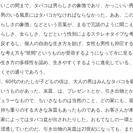
ついこの間まで、タバコは男らしさの象徴であり、かっこいい
い男のいる風景にはタバコがなければならなかった。ああ、こ
男らしさの象徴」などという言葉が、まるで冗談のように聞こ
男らしさ、女らしさ、などという性別によるステレオタイプな
は反するし、個人の自由な生き方を妨げ、女性も男性も抑圧す
な考え方を"世間"というものが受容するようになって今に至
の生き方の多様性を認め、生きやすくするように進化している
全くその通りであろう。
。60代のわたしが子どもの頃は、大人の男はみんなタバコを
というものがあった。灰皿、は、プレゼントとか、引き出物と
ピュラーなもので、ちいさなものは当然のこと、どの家にも、
た持ち重りのする大きな灰皿もあったものである。お客さんが
に家によってはタバコ盆が出されたりした。おもてなしの一環
浸透していたのだ。引き出物の灰皿は21世紀になっても、ま