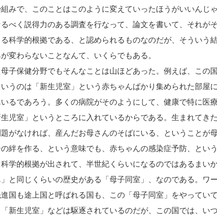
枠組みで、このことはこのように変えていったほうがいいんじ
なるべく説得力のある調査を行なって、論文を書いて、それが
きる科学的根拠である、と認められるものなのだが、そういう
みが変わらないことなんて、いくらでもある。
母子保健分野でもそんなことは山ほどあった。例えば、この国
というのは「新生児室」という赤ちゃんばかり集められた部屋
んいるであろう。多くの病院がそのようにして、健康で特に医
新生児室」というところに入れているからである。生まれてき
問題がなければ、産んだお母さんのそばにいる、ということが
子の絆を作る、という意味でも、赤ちゃんの感染症予防、とい
う科学的根拠が出されて、半世紀くらいになるのではあるまい
ん」と同じくらいの歴史がある「母子同室」、なのである。ワ
先進国も途上国と呼ばれる国も、この「母子同室」をやってい
る「新生児室」などは駆逐されているのだが、この国では、い