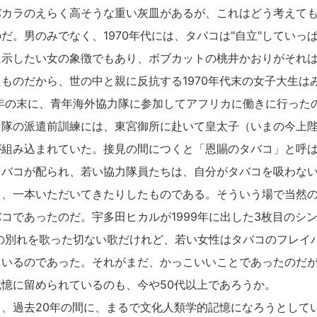
カラのえらく高そうな重い灰皿があるが、これはどう考えても2
だ。男のみでなく、1970年代には、タバコは"自立"していっ
に示したい女の象徴でもあり、ボブカットの桃井かおりがそれ
ものだから、世の中と親に反抗する1970年代末の女子大生は
3年の末に、青年海外協力隊に参加してアフリカに働きに行った
力隊の派遣前訓練には、東宮御所に赴いて皇太子（いまの今上
が組み込まれていた。接見の間につくと「恩賜のタバコ」と呼
タバコが配られ、若い協力隊員たちは、自分がタバコを吸わな
て、一本いただいてきたりしたものである。そういう場で当然
コであったのだ。宇多田ヒカルが1999年に出した3枚目のシングル
との別れを歌った切ない歌だけれど、若い女性はタバコのフレイ
ているのであった。それがまだ、かっこいいことであったのだ
憶に留められているのも、今や50代以上であろうか。
、過去20年の間に、まるで文化人類学的記憶になろうとして