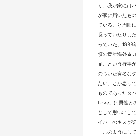
り、我が家にはバ
が家に届いたもの
ている、と周囲
吸っていたりした
っていた。198
頃の青年海外協
見、という行事
のついた有名な
たい、とか思っ
ものであったタバ
Love」は男性
として思い出し
イバーのキスが記
このようにして