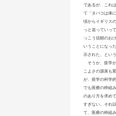
であるが、これ
て「タバコは体に
頃からイギリスの
っと追っていっ
っこう信頼のお
いうことになっ
示された、とい
そうか、疫学が
こよさの源泉も
が、疫学の科学
でも医療の枠組
のあり方を求め
すぎない。それ
て、医療の枠組