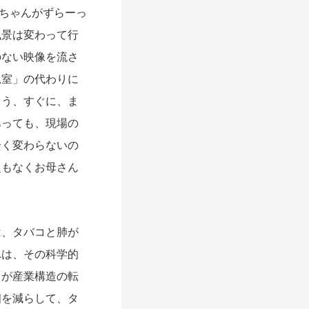
赤ちゃんがずらーっ
風景は変わって行
のない映像を流さ
児室」の代わりに
ろう、すぐに、ま
あっても、現場の
全く変わらないの
題もなくお母さん
、タバコと肺が
れは、その科学的
とが産業構造の転
畑を減らして、タ