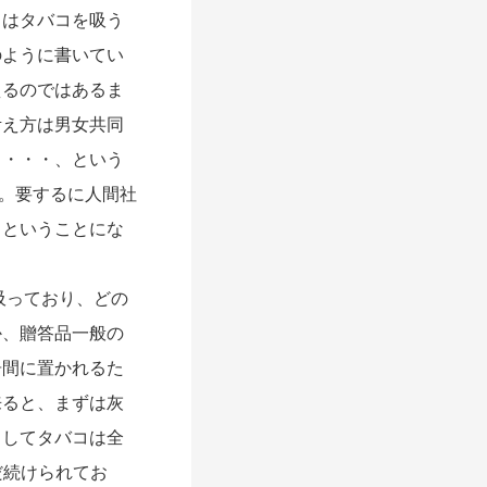
男はタバコを吸う
のように書いてい
えるのではあるま
考え方は男女共同
る・・・、という
る。要するに人間社
、ということにな
吸っており、どの
か、贈答品一般の
居間に置かれるた
来ると、まずは灰
としてタバコは全
だ続けられてお