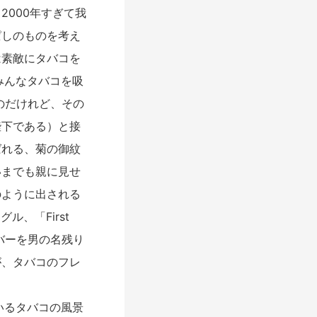
000年すぎて我
ぱしのものを考え
は素敵にタバコを
みんなタバコを吸
のだけれど、その
陛下である）と接
ばれる、菊の御紋
いまでも親に見せ
のように出される
、「First
バーを男の名残り
が、タバコのフレ
いるタバコの風景