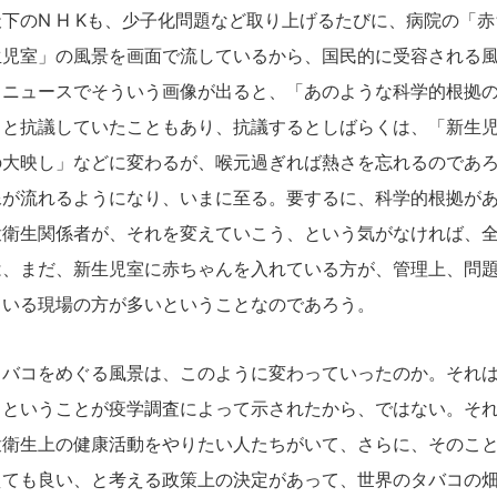
下のN H Kも、少子化問題など取り上げるたびに、病院の「
生児室」の風景を画面で流しているから、国民的に受容される
、ニュースでそういう画像が出ると、「あのような科学的根拠
」と抗議していたこともあり、抗議するとしばらくは、「新生
の大映し」などに変わるが、喉元過ぎれば熱さを忘れるのであ
像が流れるようになり、いまに至る。要するに、科学的根拠が
衆衛生関係者が、それを変えていこう、という気がなければ、
は、まだ、新生児室に赤ちゃんを入れている方が、管理上、問
ている現場の方が多いということなのであろう。
バコをめぐる風景は、このように変わっていったのか。それは
、ということが疫学調査によって示されたから、ではない。そ
衆衛生上の健康活動をやりたい人たちがいて、さらに、そのこ
えても良い、と考える政策上の決定があって、世界のタバコの