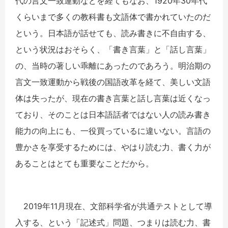
代の言文一致運動などを経てもなお、1920年30年代
くらいまで多くの教科書も文語体で書かれていたのだ
という。日本語が話せても、読み書きに不自由する、
という状況はおそらく、「書き言葉」と「話し言葉」
の、当時の著しい乖離にあったのであろう。明治期の
言文一致運動から戦後の国語改革を経て、美しい文語
体は失ったが、現在の書き言葉と話し言葉は近くなっ
ており、そのことは日本語話者ではない人の読み書き
能力の向上にも、一役買っているに違いない。言語の
豊かさを享受するためには、やはり読む力、書く力が
あることはとても重要なことだから。
2019年11月現在、文部科学省が共通テストとして導
入する、という「記述式」問題、つまりは読む力、書