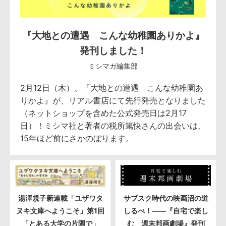
『大地との遭遇 こんな幼稚園ありかよ』
発刊しました！
ミシマガ編集部
2月12日（木）、『大地との遭遇 こんな幼稚園あ
りかよ』が、リアル書店にて先行発売となりました
（ネットショップを含めた公式発売日は2月17
日）！ミシマ社と著者の税所篤快さんの出会いは、
15年ほど前にさかのぼります。
湯澤規子新連載「ユザワタ
サブスク時代の映画沼の道
ヌキ文庫へようこそ」第1回
しるべ！――『自宅で楽し
「とある大学の片隅で」
む 週末邦画劇場』発刊