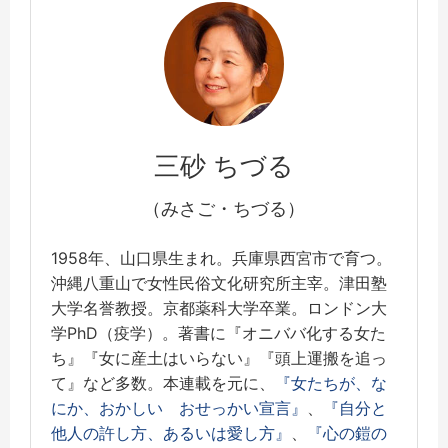
三砂 ちづる
（みさご・ちづる）
1958年、山口県生まれ。兵庫県西宮市で育つ。
沖縄八重山で女性民俗文化研究所主宰。津田塾
大学名誉教授。京都薬科大学卒業。ロンドン大
学PhD（疫学）。著書に『オニババ化する女た
ち』『女に産土はいらない』『頭上運搬を追っ
て』など多数。本連載を元に、
『女たちが、な
にか、おかしい おせっかい宣言』
、
『自分と
他人の許し方、あるいは愛し方』
、
『心の鎧の