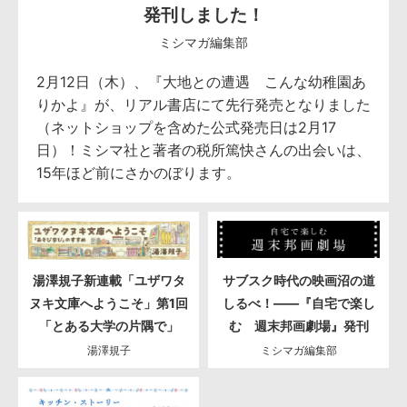
発刊しました！
ミシマガ編集部
2月12日（木）、『大地との遭遇 こんな幼稚園あ
りかよ』が、リアル書店にて先行発売となりました
（ネットショップを含めた公式発売日は2月17
日）！ミシマ社と著者の税所篤快さんの出会いは、
15年ほど前にさかのぼります。
湯澤規子新連載「ユザワタ
サブスク時代の映画沼の道
ヌキ文庫へようこそ」第1回
しるべ！――『自宅で楽し
「とある大学の片隅で」
む 週末邦画劇場』発刊
湯澤規子
ミシマガ編集部